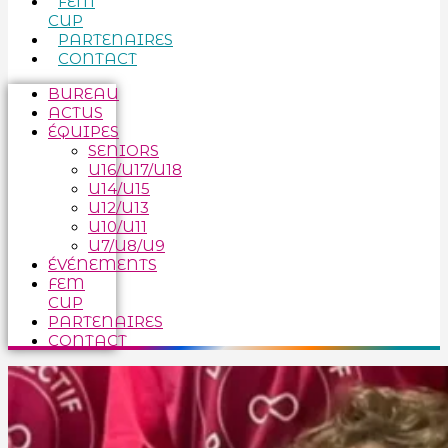
FEM
CUP
PARTENAIRES
CONTACT
BUREAU
ACTUS
ÉQUIPES
SENIORS
U16/U17/U18
U14/U15
U12/U13
U10/U11
U7/U8/U9
ÉVÉNEMENTS
FEM
CUP
PARTENAIRES
CONTACT