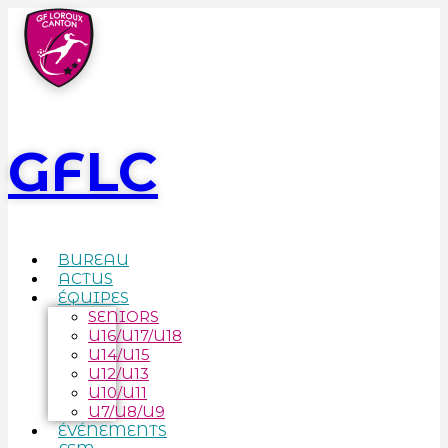
GFLC
BUREAU
ACTUS
ÉQUIPES
SENIORS
U16/U17/U18
U14/U15
U12/U13
U10/U11
U7/U8/U9
ÉVÉNEMENTS