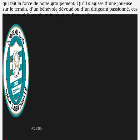
qui fait la force de notre groupement. Qu’il s’agisse d’une joueuse
sur le terrain, d’un bénévole dévoué ou d’un dirigeant passionné, ces
figures sont l’âme de notre équipe. Pour cette…
FCSJD