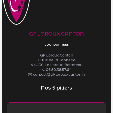
GF LOROUX CANTON
COORDONNÉES
GF Loroux Canton
11 rue de la Tannerie
44430 Le Loroux-Bottereau
📞
06.50.38.57.64
✉️ contact@gf-loroux-canton.fr
Nos 5 piliers