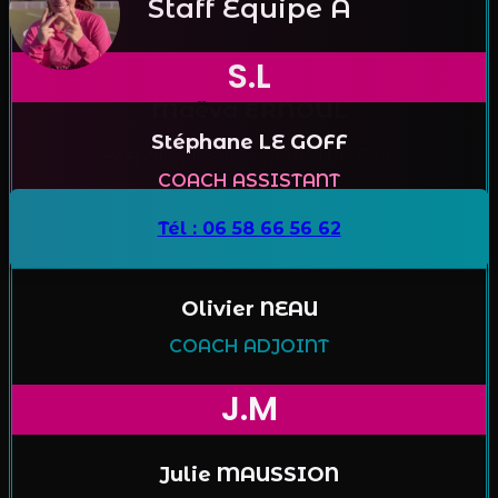
Staff Équipe A
S.L
Maëva ERNOUL
Stéphane LE GOFF
Responsable Catégorie U16-17-18
COACH ASSISTANT
Tél : 06 58 66 56 62
O.N
Olivier NEAU
COACH ADJOINT
J.M
Julie MAUSSION