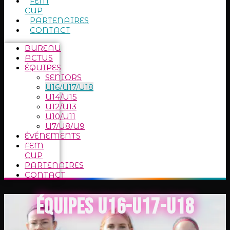
FEM
CUP
PARTENAIRES
CONTACT
BUREAU
ACTUS
ÉQUIPES
SENIORS
U16/U17/U18
U14/U15
U12/U13
U10/U11
U7/U8/U9
ÉVÉNEMENTS
FEM
CUP
PARTENAIRES
CONTACT
ÉQUIPES U16-U17-U18