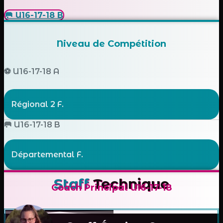
🥅 U16-17-18 B
Niveau de Compétition
⚽ U16-17-18 A
Régional 2 F.
🥅 U16-17-18 B
Départemental F.
Staff
Technique
Coach Principal
U16-17-18