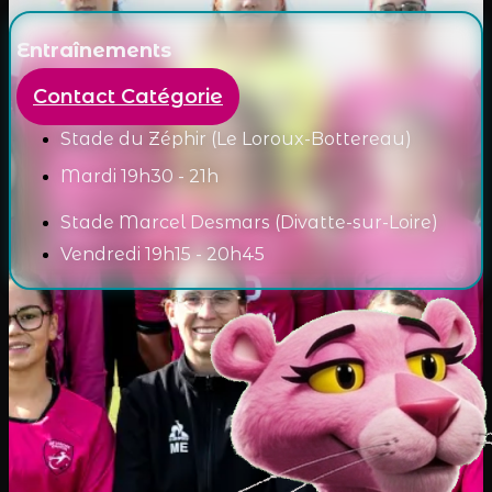
Entraînements
Contact Catégorie
Stade du Zéphir (Le Loroux-Bottereau)
Mardi 19h30 - 21h
Stade Marcel Desmars (Divatte-sur-Loire)
Vendredi 19h15 - 20h45