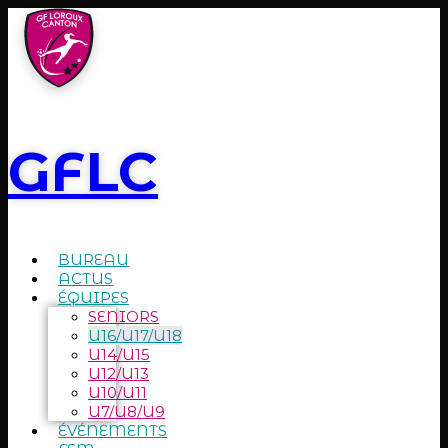
GFLC
BUREAU
ACTUS
ÉQUIPES
SENIORS
U16/U17/U18
U14/U15
U12/U13
U10/U11
U7/U8/U9
ÉVÉNEMENTS