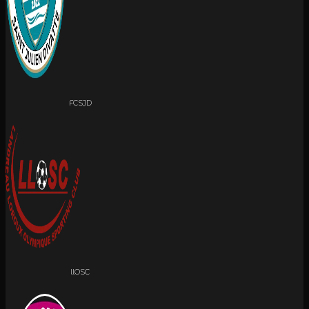
FCSJD
llOSC