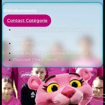
Entraînements
Contact Catégorie
Stade JM Bourdin Barbechat (Divatte-sur-
Loire)
Lundi 19h15 - 20h15
Stade du Zéphir (Le Loroux-Bottereau)
Mercredi 17h45 - 19h00