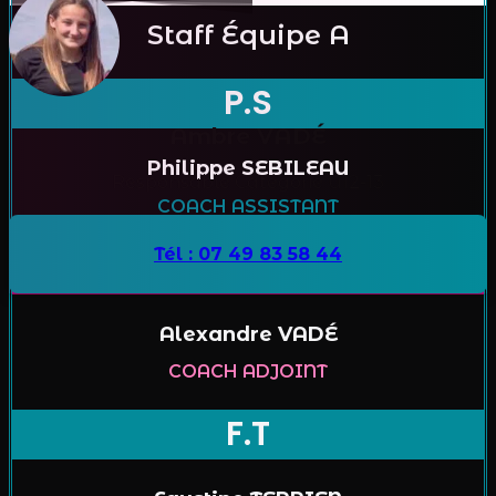
Staff Équipe A
P.S
Ambre VADÉ
Philippe SEBILEAU
Responsable Catégorie U12-13
COACH ASSISTANT
Tél : 07 49 83 58 44
A.V
Alexandre VADÉ
COACH ADJOINT
F.T