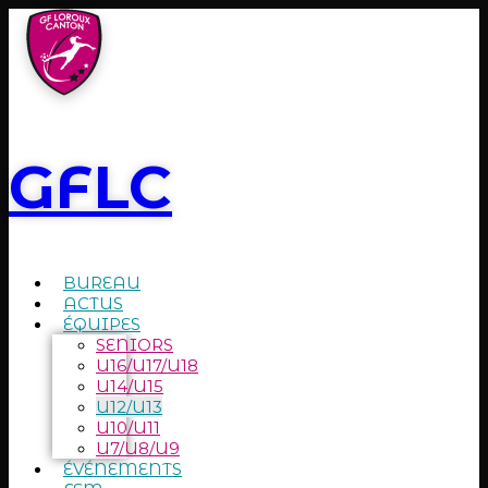
GFLC
BUREAU
ACTUS
ÉQUIPES
SENIORS
U16/U17/U18
U14/U15
U12/U13
U10/U11
U7/U8/U9
ÉVÉNEMENTS