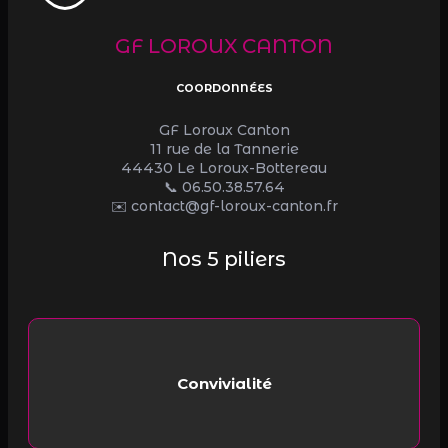
GF LOROUX CANTON
COORDONNÉES
GF Loroux Canton
11 rue de la Tannerie
44430 Le Loroux-Bottereau
📞
06.50.38.57.64
✉️ contact@gf-loroux-canton.fr
Nos 5 piliers
Convivialité