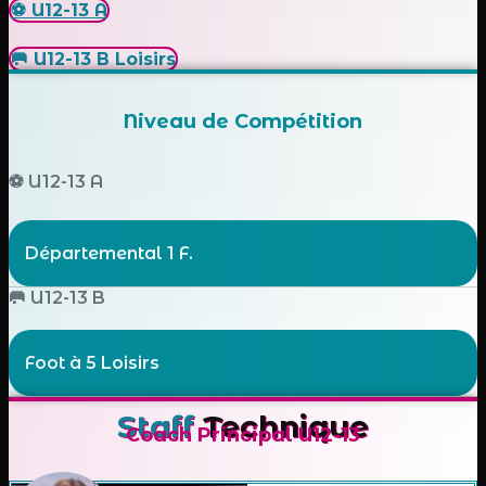
⚽ U12-13 A
🥅 U12-13 B Loisirs
Niveau de Compétition
⚽ U12-13 A
Départemental 1 F.
🥅 U12-13 B
Foot à 5 Loisirs
Staff
Technique
Coach Principal
U12-13