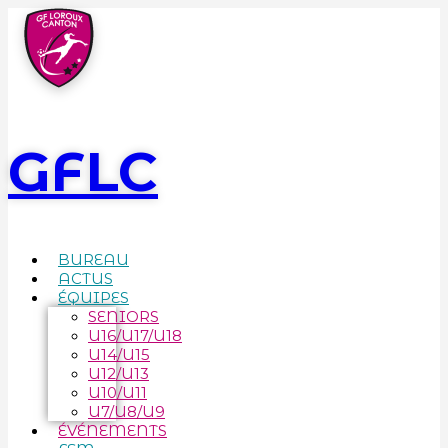
GFLC
BUREAU
ACTUS
ÉQUIPES
SENIORS
U16/U17/U18
U14/U15
U12/U13
U10/U11
U7/U8/U9
ÉVÉNEMENTS