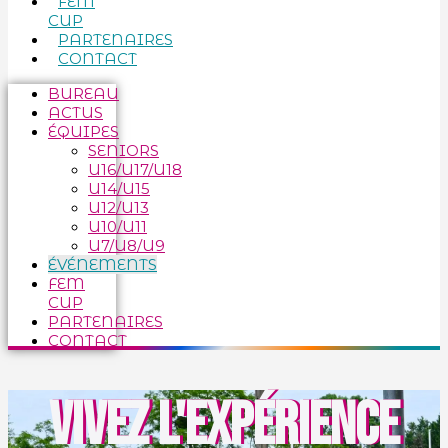
FEM
CUP
PARTENAIRES
CONTACT
BUREAU
ACTUS
ÉQUIPES
SENIORS
U16/U17/U18
U14/U15
U12/U13
U10/U11
U7/U8/U9
ÉVÉNEMENTS
FEM
CUP
PARTENAIRES
CONTACT
VIVEZ
L'EXPÉRIENCE