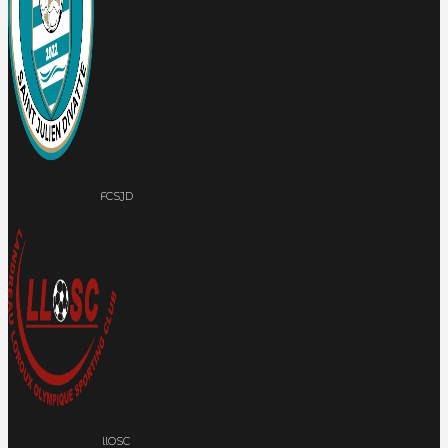
FCSJD
llOSC