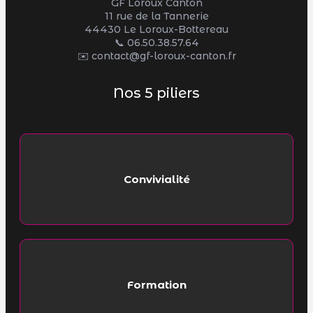
GF Loroux Canton
11 rue de la Tannerie
44430 Le Loroux-Bottereau
📞
06.50.38.57.64
✉️ contact@gf-loroux-canton.fr
Nos 5 piliers
Convivialité
Formation