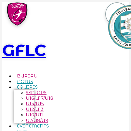
GFLC
BUREAU
ACTUS
ÉQUIPES
SENIORS
U16/U17/U18
U14/U15
U12/U13
U10/U11
U7/U8/U9
ÉVÉNEMENTS