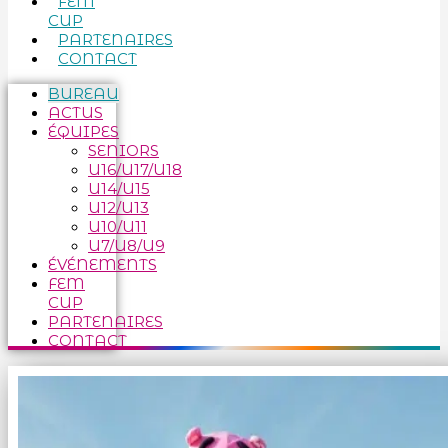
FEM
CUP
PARTENAIRES
CONTACT
BUREAU
ACTUS
ÉQUIPES
SENIORS
U16/U17/U18
U14/U15
U12/U13
U10/U11
U7/U8/U9
ÉVÉNEMENTS
FEM
CUP
PARTENAIRES
CONTACT