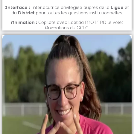
Interface :
Interlocutrice privilégiée auprès de la
Ligue
et
du
District
pour toutes les questions institutionnelles.
Animation :
Copilote avec Laëtitia MOTARD le volet
Animations du GFLC.