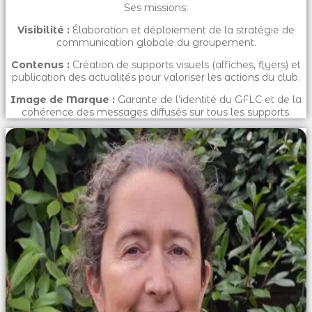
Ses missions:
Visibilité :
Élaboration et déploiement de la stratégie de
communication globale du groupement.
Contenus :
Création de supports visuels (affiches, flyers) et
publication des actualités pour valoriser les actions du club.
Image de Marque :
Garante de l’identité du GFLC et de la
cohérence des messages diffusés sur tous les supports.