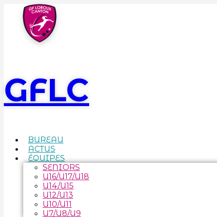
GFLC
BUREAU
ACTUS
ÉQUIPES
SENIORS
U16/U17/U18
U14/U15
U12/U13
U10/U11
U7/U8/U9