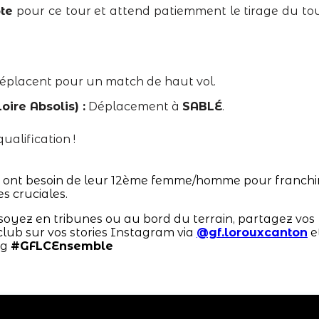
te
pour ce tour et attend patiemment le tirage du to
 déplacent pour un match de haut vol.
ire Absolis) :
Déplacement à
SABLÉ
.
ualification !
à vos agendas !
s ont besoin de leur 12ème femme/homme pour franchi
s cruciales.
 soyez en tribunes ou au bord du terrain, partagez vos
 club sur vos stories Instagram via
@gf.lorouxcanton
e
ag
#GFLCEnsemble