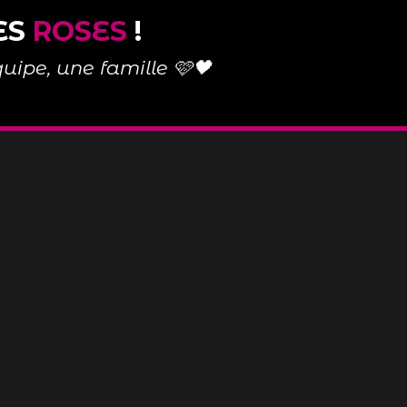
ES
ROSES
!
uipe, une famille 🩷🖤