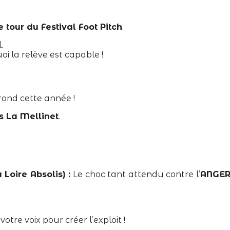
 tour du Festival Foot Pitch
.
.
i la relève est capable !
rond cette année !
s La Mellinet
.
Loire Absolis) :
Le choc tant attendu contre l’
ANGE
tre voix pour créer l’exploit !