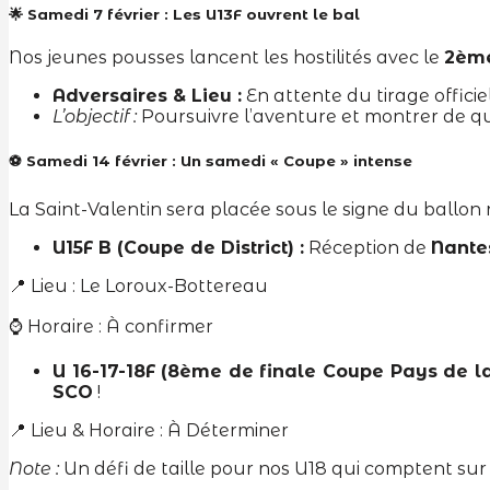
🌟 Samedi 7 février : Les U13F ouvrent le bal
Nos jeunes pousses lancent les hostilités avec le
2ème
Adversaires & Lieu :
En attente du tirage officiel
L’objectif :
Poursuivre l’aventure et montrer de quo
⚽ Samedi 14 février : Un samedi « Coupe » intense
La Saint-Valentin sera placée sous le signe du ballon 
U15F B (Coupe de District) :
Réception de
Nante
📍 Lieu : Le Loroux-Bottereau
⌚ Horaire : À confirmer
U 16-17-18F (8ème de finale Coupe Pays de la 
SCO
!
📍 Lieu & Horaire : À Déterminer
Note :
Un défi de taille pour nos U18 qui comptent sur vo