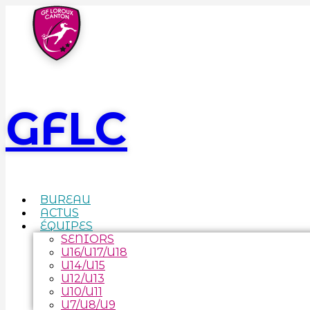
GFLC
BUREAU
ACTUS
ÉQUIPES
SENIORS
U16/U17/U18
U14/U15
U12/U13
U10/U11
U7/U8/U9