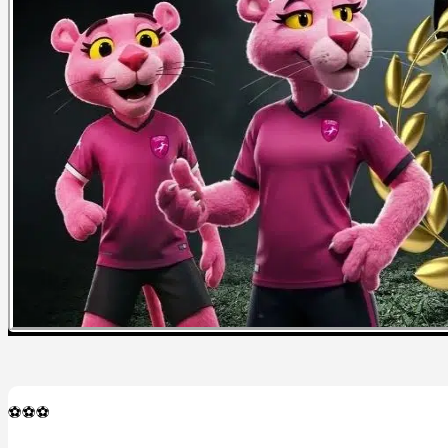
⚽️⚽️⚽️