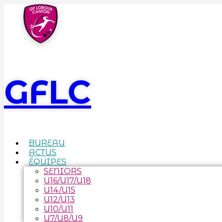
GFLC
BUREAU
ACTUS
ÉQUIPES
SENIORS
U16/U17/U18
U14/U15
U12/U13
U10/U11
U7/U8/U9