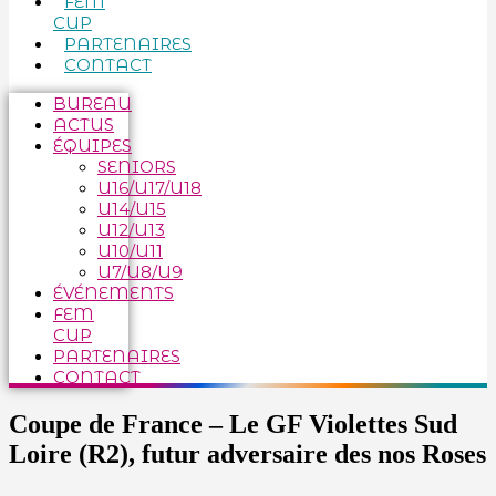
FEM
CUP
PARTENAIRES
CONTACT
BUREAU
ACTUS
ÉQUIPES
SENIORS
U16/U17/U18
U14/U15
U12/U13
U10/U11
U7/U8/U9
ÉVÉNEMENTS
FEM
CUP
PARTENAIRES
CONTACT
Coupe de France – Le GF Violettes Sud
Loire (R2), futur adversaire des nos Roses