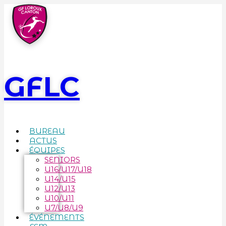
GFLC
BUREAU
ACTUS
ÉQUIPES
SENIORS
U16/U17/U18
U14/U15
U12/U13
U10/U11
U7/U8/U9
ÉVÉNEMENTS