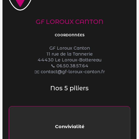
GF LOROUX CANTON
COORDONNÉES
GF Loroux Canton
11 rue de la Tannerie
44430 Le Loroux-Bottereau
📞
06.50.38.57.64
✉️ contact@gf-loroux-canton.fr
Nos 5 piliers
Convivialité