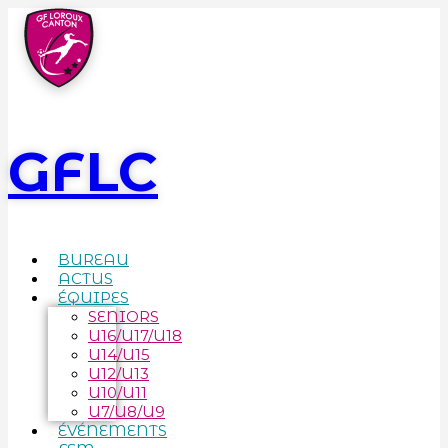
GFLC
BUREAU
ACTUS
ÉQUIPES
SENIORS
U16/U17/U18
U14/U15
U12/U13
U10/U11
U7/U8/U9
ÉVÉNEMENTS