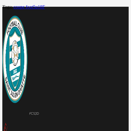
Tags:
coupe foot5
u18F
FCSJD