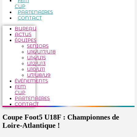
FEM
CUP
PARTENAIRES
CONTACT
BUREAU
ACTUS
ÉQUIPES
SENIORS
U16/U17/U18
U14/U15
U12/U13
U10/U11
U7/U8/U9
ÉVÉNEMENTS
FEM
CUP
PARTENAIRES
CONTACT
Coupe Foot5 U18F : Championnes de
Loire-Atlantique !