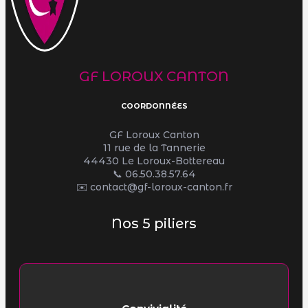
GF LOROUX CANTON
COORDONNÉES
GF Loroux Canton
11 rue de la Tannerie
44430 Le Loroux-Bottereau
📞
06.50.38.57.64
✉️ contact@gf-loroux-canton.fr
Nos 5 piliers