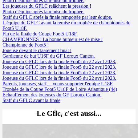
Photo d'équipe après la remise du trophée.
Les joueuses du GFLC relâchent la pression !
Photo d'équipe après la remise du trophée.
Staff du GFLC après la finale remportée par leur équipe.
L'équipe du GFLC avant la remise du trophée de championnes de
Foot5 U18F.
Fin de la finale de Coupe Foot5 U18F.
CHAMPIONNES ! La bonne humeur est de mise !
Championne de Foot5 !
Joueuse devant le classement final !
Gardienne de but U16F du GF Loroux Canton.
Joueuse du GFLC lors de la finale Foot5 du 22 avril 2023.
Joueuse du GFLC lors de la finale Foot5 du 22 avril 2023.
Joueuse du GFLC lors de la finale Foot5 du 22 avril 2023.
Joueuse du GFLC lors de la finale Foot5 du 22 avril 2023.
Parents, joueuses, staff,... venus supporter l'équipe U18F.
Trophée de la Coupe Foot5 U18F de Loire-Atlantique (44)
Echauffement des joueuses du GF Loroux Canton.
Staff du GFLC avant la finale
Le Gflc, c'est aussi...