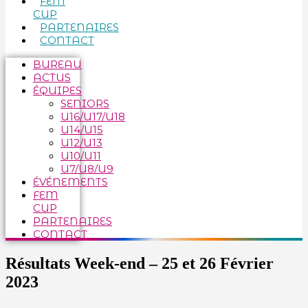
FEM
CUP
PARTENAIRES
CONTACT
BUREAU
ACTUS
ÉQUIPES
SENIORS
U16/U17/U18
U14/U15
U12/U13
U10/U11
U7/U8/U9
ÉVÉNEMENTS
FEM
CUP
PARTENAIRES
CONTACT
Résultats Week-end – 25 et 26 Février
2023