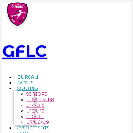
GFLC
BUREAU
ACTUS
ÉQUIPES
SENIORS
U16/U17/U18
U14/U15
U12/U13
U10/U11
U7/U8/U9
ÉVÉNEMENTS