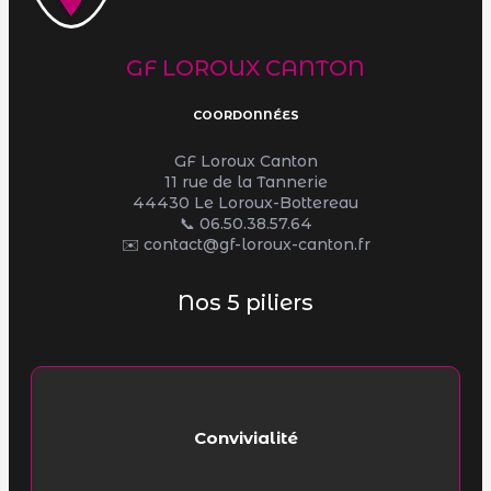
GF LOROUX CANTON
COORDONNÉES
GF Loroux Canton
11 rue de la Tannerie
44430 Le Loroux-Bottereau
📞
06.50.38.57.64
✉️ contact@gf-loroux-canton.fr
Nos 5 piliers
Convivialité