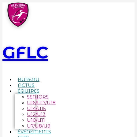
GFLC
BUREAU
ACTUS
ÉQUIPES
SENIORS
U16/U17/U18
U14/U15
U12/U13
U10/U11
U7/U8/U9
ÉVÉNEMENTS