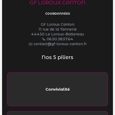
GF LOROUX CANTON
COORDONNÉES
GF Loroux Canton
11 rue de la Tannerie
44430 Le Loroux-Bottereau
📞
06.50.38.57.64
✉️ contact@gf-loroux-canton.fr
Nos 5 piliers
Convivialité