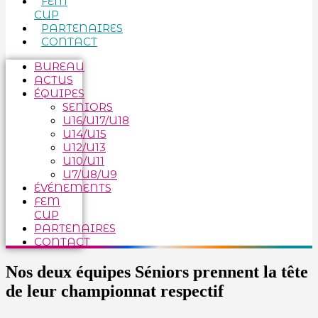
FEM
CUP
PARTENAIRES
CONTACT
BUREAU
ACTUS
ÉQUIPES
SENIORS
U16/U17/U18
U14/U15
U12/U13
U10/U11
U7/U8/U9
ÉVÉNEMENTS
FEM
CUP
PARTENAIRES
CONTACT
Nos deux équipes Séniors prennent la tête
de leur championnat respectif