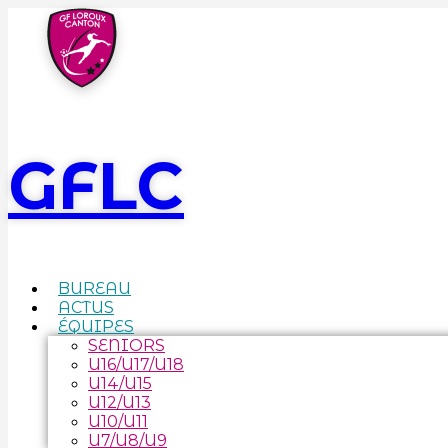
GFLC
BUREAU
ACTUS
ÉQUIPES
SENIORS
U16/U17/U18
U14/U15
U12/U13
U10/U11
U7/U8/U9