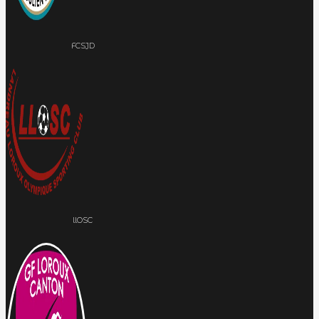
FCSJD
llOSC