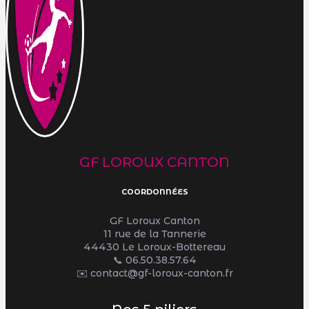
GF LOROUX CANTON
COORDONNÉES
GF Loroux Canton
11 rue de la Tannerie
44430 Le Loroux-Bottereau
📞
06.50.38.57.64
✉️ contact@gf-loroux-canton.fr