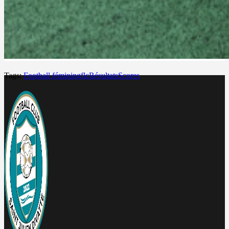
Tags:
Football féminin
gflc
Résultats
Scores