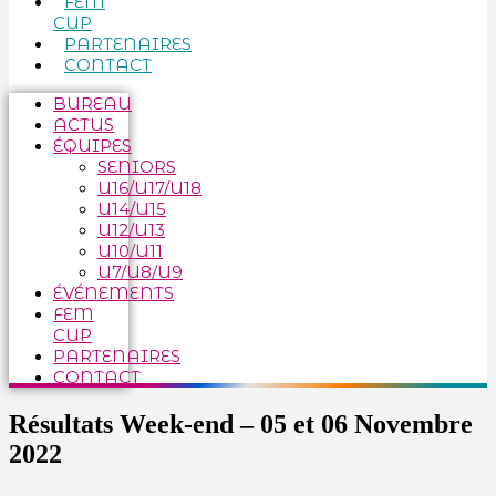
FEM
CUP
PARTENAIRES
CONTACT
BUREAU
ACTUS
ÉQUIPES
SENIORS
U16/U17/U18
U14/U15
U12/U13
U10/U11
U7/U8/U9
ÉVÉNEMENTS
FEM
CUP
PARTENAIRES
CONTACT
Résultats Week-end – 05 et 06 Novembre
2022