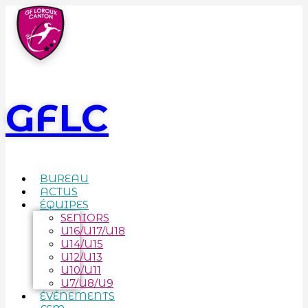
GFLC
BUREAU
ACTUS
ÉQUIPES
SENIORS
U16/U17/U18
U14/U15
U12/U13
U10/U11
U7/U8/U9
ÉVÉNEMENTS