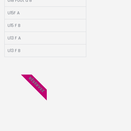
U18 Foot à 8
U15F A
U15 F B
U13 F A
U13 F B
RÉSERVEZ