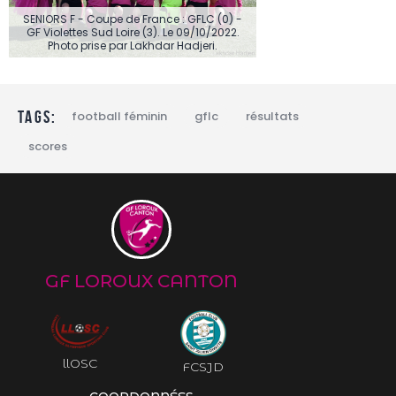
SENIORS F - Coupe de France : GFLC (0) -
GF Violettes Sud Loire (3). Le 09/10/2022.
Photo prise par Lakhdar Hadjeri.
Tags:
football féminin
gflc
résultats
scores
GF LOROUX CANTON
llOSC
FCSJD