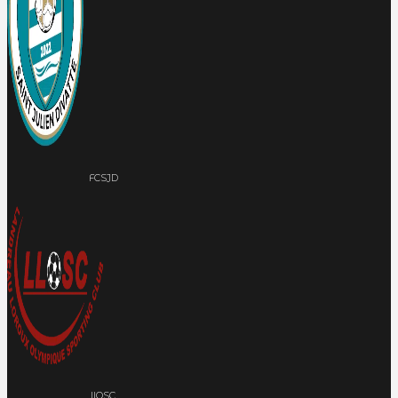
FCSJD
llOSC