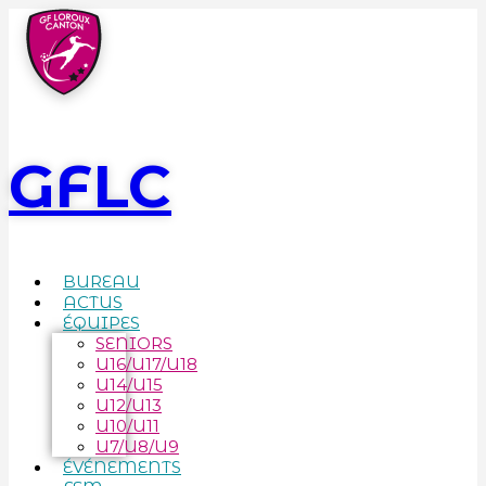
GFLC
BUREAU
ACTUS
ÉQUIPES
SENIORS
U16/U17/U18
U14/U15
U12/U13
U10/U11
U7/U8/U9
ÉVÉNEMENTS