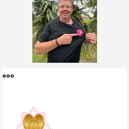
⚽️⚽️⚽️