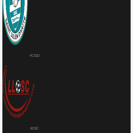
FCSJD
llOSC