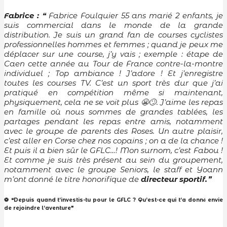
Fabrice :
❝
Fabrice Foulquier 55 ans marié 2 enfants, je
suis commercial dans le monde de la grande
distribution. Je suis un grand fan de courses cyclistes
professionnelles hommes et femmes ; quand je peux me
déplacer sur une course, j’y vais ; exemple : étape de
Caen cette année au Tour de France contre-la-montre
individuel ; Top ambiance ! J’adore ! Et j’enregistre
toutes les courses TV. C’est un sport très dur que j’ai
pratiqué en compétition même si maintenant,
physiquement, cela ne se voit plus
. J’aime les repas
😬🙄
en famille où nous sommes de grandes tablées, les
partages pendant les repas entre amis, notamment
avec le groupe de parents des Roses. Un autre plaisir,
c’est aller en Corse chez nos copains ; on a de la chance !
Et puis il a bien sûr le GFLC…! Mon surnom, c’est Fabou !
Et comme je suis très présent au sein du groupement,
notamment avec le groupe Seniors, le staff et Yoann
m’ont donné le titre honorifique de
directeur sportif.
❞
⚽ ❝Depuis quand t’investis-tu pour le GFLC ? Qu’est-ce qui t’a donn
envie
é
de rejoindre l’aventure❞