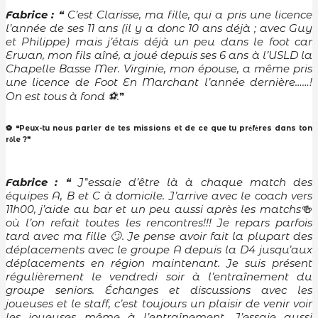
Fabrice :
❝
C’est Clarisse, ma fille, qui a pris une licence
l’année de ses 11 ans (il y a donc 10 ans déjà ; avec Guy
et Philippe) mais j’étais déjà un peu dans le foot car
Erwan, mon fils aîné, a joué depuis ses 6 ans à l’USLD la
Chapelle Basse Mer. Virginie, mon épouse, a même pris
une licence de Foot En Marchant l’année dernière……!
On est tous à fond
️.
⚽
❞
⚽ ❝Peux-tu nous parler de tes missions et de ce que tu pr
f
res dans ton
é
è
r
le ?❞
ô
Fabrice :
❝ J’
’
essaie d’être là à chaque match des
équipes A, B et C à domicile.
J’arrive avec le coach vers
11h00, j’aide au bar et un peu aussi après les matchs
🍻
où l’on refait toutes les rencontres!!! Je repars parfois
tard avec ma fille
. Je pense avoir fait la plupart des
🙄
déplacements avec le groupe A depuis la D4 jusqu’aux
déplacements en région maintenant. Je suis présent
régulièrement le vendredi soir à l’entraînement du
groupe seniors. Échanges et discussions avec les
joueuses et le staff, c’est toujours un plaisir de venir voir
les joueuses même à l’entraînement. J’essaie aussi