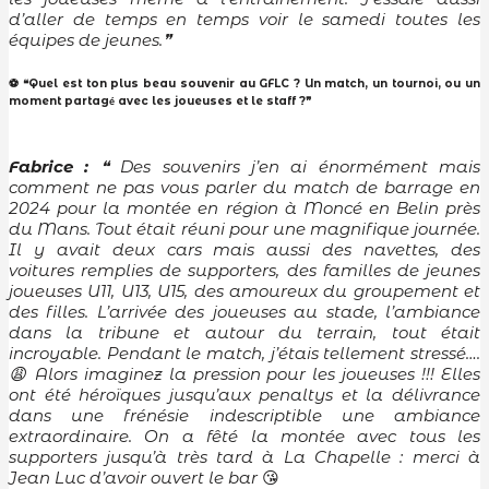
d’aller de temps en temps voir le samedi toutes les
équipes de jeunes.
❞
⚽ ❝Quel est ton plus beau souvenir au GFLC ? Un match, un tournoi, ou un
moment partag
avec les joueuses et le staff ?❞
é
Fabrice :
❝
Des souvenirs j’en ai énormément mais
comment ne pas vous parler du match de barrage en
2024 pour la montée en région à Moncé en Belin près
du Mans. Tout était réuni pour une magnifique journée.
Il y avait deux cars mais aussi des navettes, des
voitures remplies de supporters, des familles de jeunes
joueuses U11, U13, U15, des amoureux du groupement et
des filles. L’arrivée des joueuses au stade, l’ambiance
dans la tribune et
autour du terrain, tout était
incroyable. Pendant le match, j’étais tellement stressé….
Alors imaginez la pression pour les joueuses !!! Elles
😩
ont été héroïques jusqu’aux penaltys et la délivrance
dans une frénésie indescriptible une ambiance
extraordinaire. On a fêté la montée avec tous les
supporters jusqu’à très tard à La Chapelle : merci à
Jean Luc d’avoir ouvert le bar
😘