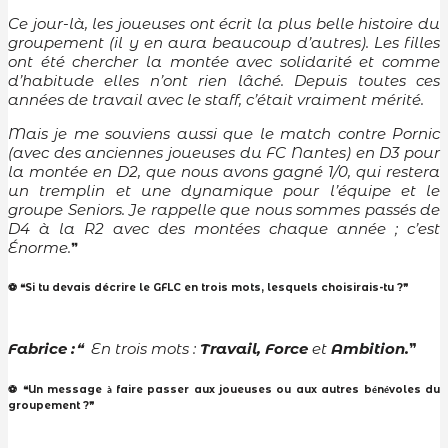
Ce jour-là, les joueuses ont écrit la plus belle histoire du
groupement (il y en aura beaucoup d’autres). Les filles
ont été chercher la montée avec solidarité et comme
d’habitude elles n’ont rien lâché. Depuis toutes ces
années de travail avec le staff, c’était vraiment mérité.
Mais je me souviens aussi que le match contre Pornic
(avec des anciennes joueuses du FC Nantes) en D3 pour
la montée en D2, que nous avons gagné 1/0, qui restera
un tremplin et une dynamique pour l’équipe et le
groupe Seniors. Je rappelle que nous sommes passés de
D4 à la R2 avec des montées chaque année ; c’est
Énorme.
❞
⚽ ❝Si tu devais décrire le GFLC en trois mots, lesquels choisirais-tu ?❞
Fabrice :
❝
En trois mots :
Travail, Force
et
Ambition.
❞
⚽ ❝Un message
faire passer aux joueuses ou aux autres b
n
voles du
à
é
é
groupement ?❞