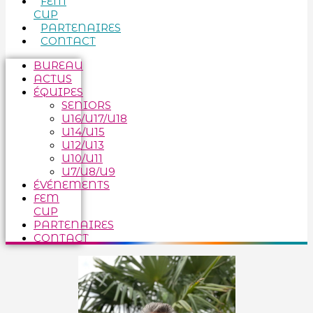
FEM
CUP
PARTENAIRES
CONTACT
BUREAU
ACTUS
ÉQUIPES
SENIORS
U16/U17/U18
U14/U15
U12/U13
U10/U11
U7/U8/U9
ÉVÉNEMENTS
FEM
CUP
PARTENAIRES
CONTACT