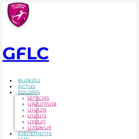
GFLC
BUREAU
ACTUS
ÉQUIPES
SENIORS
U16/U17/U18
U14/U15
U12/U13
U10/U11
U7/U8/U9
ÉVÉNEMENTS