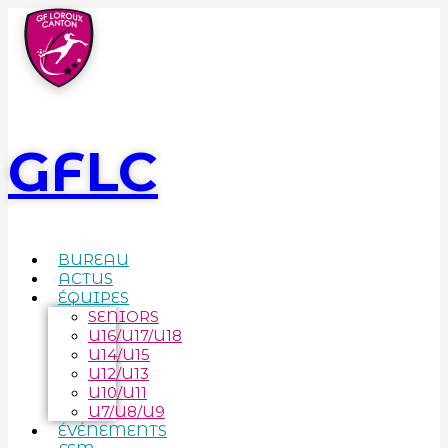
GFLC
BUREAU
ACTUS
ÉQUIPES
SENIORS
U16/U17/U18
U14/U15
U12/U13
U10/U11
U7/U8/U9
ÉVÉNEMENTS