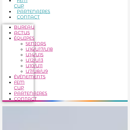
FEM
CUP
PARTENAIRES
CONTACT
BUREAU
ACTUS
ÉQUIPES
SENIORS
U16/U17/U18
U14/U15
U12/U13
U10/U11
U7/U8/U9
ÉVÉNEMENTS
FEM
CUP
PARTENAIRES
CONTACT