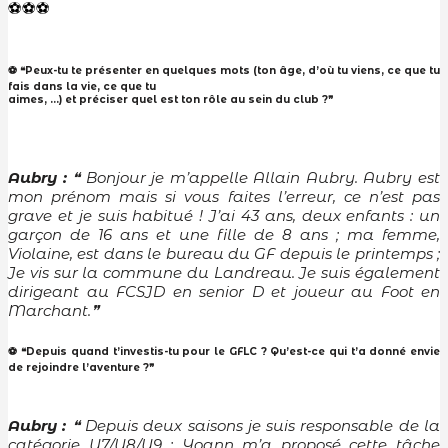
⚽️⚽️⚽️
⚽ ❝Peux-tu te présenter en quelques mots (ton âge, d’où tu viens, ce que tu
fais dans la vie, ce que tu
aimes, …) et préciser quel est ton rôle au sein du club ?❞
Aubry :
❝
Bonjour je m’appelle Allain Aubry. Aubry est
mon prénom mais si vous faites l’erreur, ce n’est pas
grave et je suis habitué ! J’ai 43 ans, deux enfants : un
garçon de 16 ans et une fille de 8 ans ; ma femme,
Violaine, est dans le bureau du GF depuis le printemps ;
Je vis sur la commune du Landreau. Je suis également
dirigeant au FCSJD en senior D et joueur au Foot en
Marchant.
❞
⚽ ❝⁠Depuis quand t’investis-tu pour le GFLC ? Qu’est-ce qui t’a donné envie
de rejoindre l’aventure ?❞
Aubry :
❝ Depuis deux saisons je suis responsable de la
catégorie U7/U8/U9 ; Yoann m’a proposé cette tâche