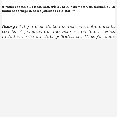
⚽ ❝Quel est ton plus beau souvenir au GFLC ? Un match, un tournoi, ou un
moment partagé avec les joueuses et le staff ?❞
Aubry :
❝ Il y a plein de beaux moments entre parents,
coachs et joueuses qui me viennent en tête : soirées
raclettes, soirée du club, grillades, etc. Mais j’ai deux
beaux moments que je retiens particulièrement.
L’un avec toutes les joueuses. J’avais pris contact avec le
FCN afin de faire escort-kids au stade Marcel Saupin.
Les filles ont donné la main des joueuses du FCN en
Coupe de France contre le PSG. Malgré la défaite de
Nantes, cela reste un beau moment pour les filles.
L’autre, c’est le SOURIRE d’une petite Mila au tournoi
de Saint Herblain. C’était la petite sœur d’une joueuse
qui a signé cette année. Elle a été autorisée par le club
de Saint Herblain à participer au tournoi et a décroché
sa première médaille !
❞
⚽ ❝Si tu devais décrire le GFLC en trois mots, lesquels choisirais-tu ?❞