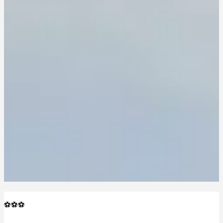
⚽️⚽️⚽️