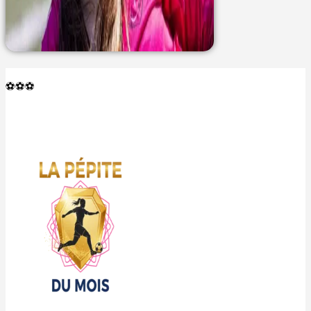
⚽️⚽️⚽️