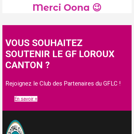
Merci Oona 😉
VOUS SOUHAITEZ
SOUTENIR LE GF LOROUX
CANTON ?
Rejoignez le Club des Partenaires du GFLC !
En savoir +