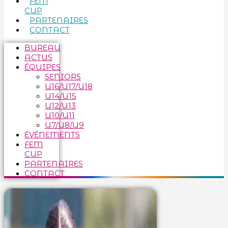
FEM
CUP
PARTENAIRES
CONTACT
BUREAU
ACTUS
ÉQUIPES
SENIORS
U16/U17/U18
U14/U15
U12/U13
U10/U11
U7/U8/U9
ÉVÉNEMENTS
FEM
CUP
PARTENAIRES
CONTACT