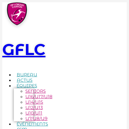
GFLC
BUREAU
ACTUS
ÉQUIPES
SENIORS
U16/U17/U18
U14/U15
U12/U13
U10/U11
U7/U8/U9
ÉVÉNEMENTS