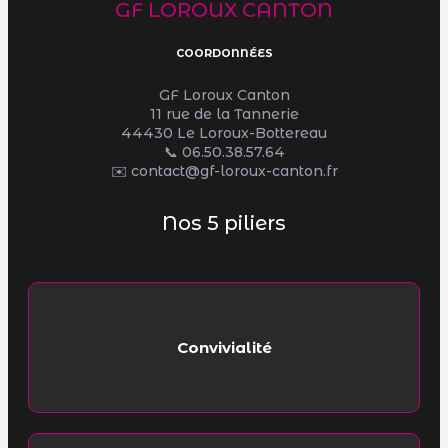
GF LOROUX CANTON
COORDONNÉES
GF Loroux Canton
11 rue de la Tannerie
44430 Le Loroux-Bottereau
📞
06.50.38.57.64
✉️ contact@gf-loroux-canton.fr
Nos 5 piliers
Convivialité