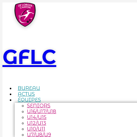
GFLC
BUREAU
ACTUS
ÉQUIPES
SENIORS
U16/U17/U18
U14/U15
U12/U13
U10/U11
U7/U8/U9