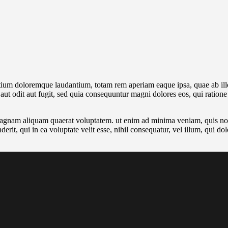
tium doloremque laudantium, totam rem aperiam eaque ipsa, quae ab illo i
aut odit aut fugit, sed quia consequuntur magni dolores eos, qui ratio
gnam aliquam quaerat voluptatem. ut enim ad minima veniam, quis nostr
it, qui in ea voluptate velit esse, nihil consequatur, vel illum, qui d