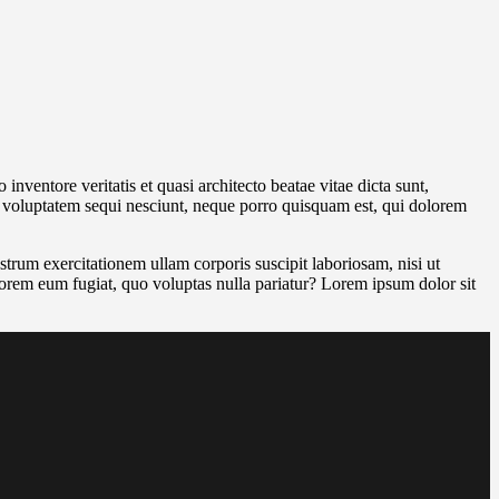
nventore veritatis et quasi architecto beatae vitae dicta sunt,
ne voluptatem sequi nesciunt, neque porro quisquam est, qui dolorem
um exercitationem ullam corporis suscipit laboriosam, nisi ut
olorem eum fugiat, quo voluptas nulla pariatur? Lorem ipsum dolor sit