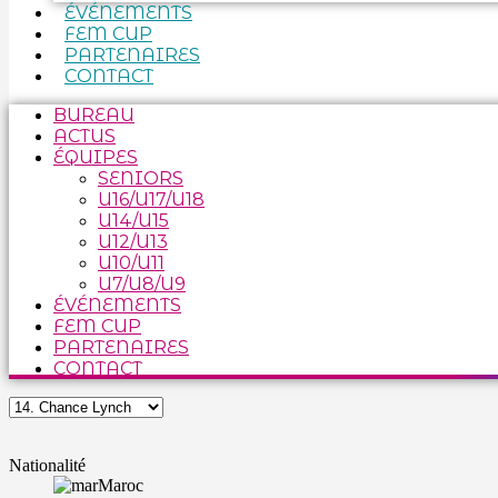
ÉVÉNEMENTS
FEM CUP
PARTENAIRES
CONTACT
BUREAU
ACTUS
ÉQUIPES
SENIORS
U16/U17/U18
U14/U15
U12/U13
U10/U11
U7/U8/U9
ÉVÉNEMENTS
FEM CUP
PARTENAIRES
CONTACT
Nationalité
Maroc