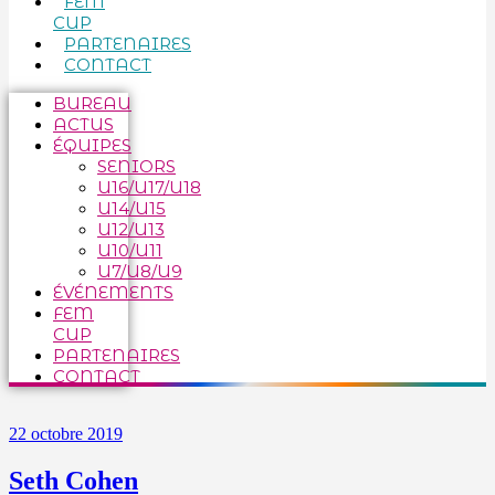
FEM
CUP
PARTENAIRES
CONTACT
BUREAU
ACTUS
ÉQUIPES
SENIORS
U16/U17/U18
U14/U15
U12/U13
U10/U11
U7/U8/U9
ÉVÉNEMENTS
FEM
CUP
PARTENAIRES
CONTACT
22 octobre 2019
Seth Cohen