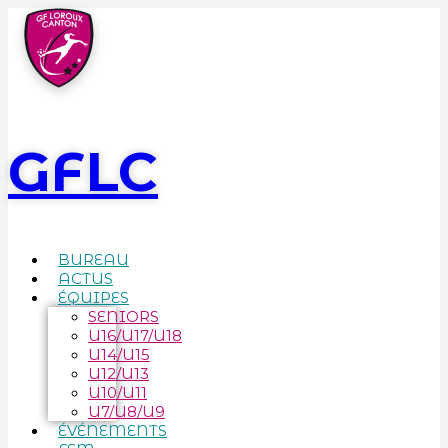
GFLC
BUREAU
ACTUS
ÉQUIPES
SENIORS
U16/U17/U18
U14/U15
U12/U13
U10/U11
U7/U8/U9
ÉVÉNEMENTS