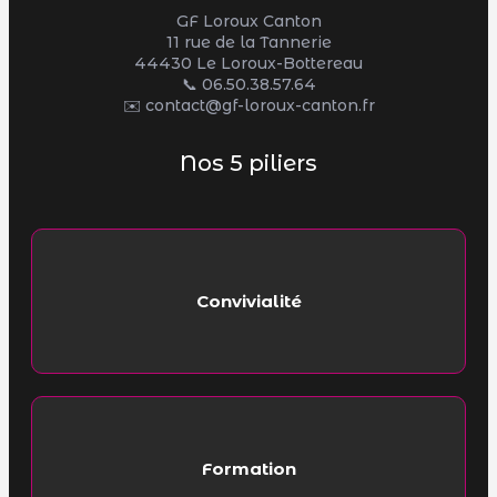
GF Loroux Canton
11 rue de la Tannerie
44430 Le Loroux-Bottereau
📞
06.50.38.57.64
✉️ contact@gf-loroux-canton.fr
Nos 5 piliers
Convivialité
Formation