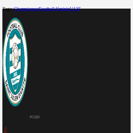
Tags:
Championnat
Football féminin
U13F
FCSJD