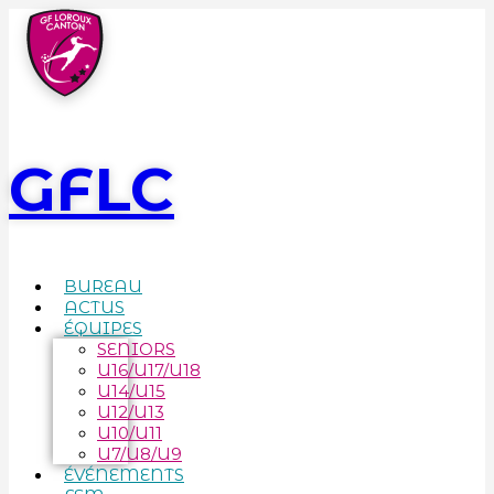
GFLC
BUREAU
ACTUS
ÉQUIPES
SENIORS
U16/U17/U18
U14/U15
U12/U13
U10/U11
U7/U8/U9
ÉVÉNEMENTS