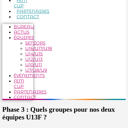
FEM
CUP
PARTENAIRES
CONTACT
BUREAU
ACTUS
ÉQUIPES
SENIORS
U16/U17/U18
U14/U15
U12/U13
U10/U11
U7/U8/U9
ÉVÉNEMENTS
FEM
CUP
PARTENAIRES
CONTACT
Phase 3 : Quels groupes pour nos deux
équipes U13F ?