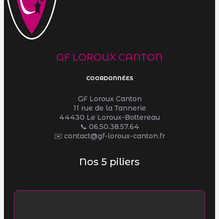
GF LOROUX CANTON
COORDONNÉES
GF Loroux Canton
11 rue de la Tannerie
44430 Le Loroux-Bottereau
📞
06.50.38.57.64
✉️ contact@gf-loroux-canton.fr
Nos 5 piliers