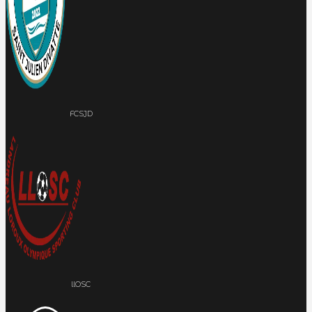
FCSJD
llOSC