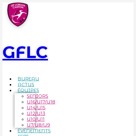
GFLC
BUREAU
ACTUS
ÉQUIPES
SENIORS
U16/U17/U18
U14/U15
U12/U13
U10/U11
U7/U8/U9
ÉVÉNEMENTS