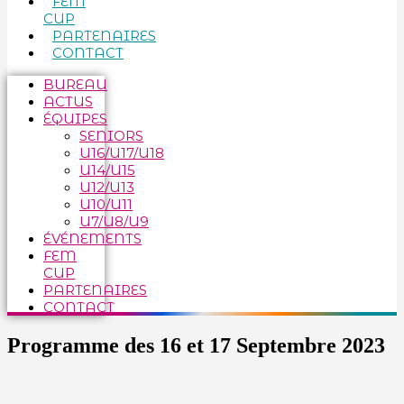
FEM
CUP
PARTENAIRES
CONTACT
BUREAU
ACTUS
ÉQUIPES
SENIORS
U16/U17/U18
U14/U15
U12/U13
U10/U11
U7/U8/U9
ÉVÉNEMENTS
FEM
CUP
PARTENAIRES
CONTACT
Programme des 16 et 17 Septembre 2023