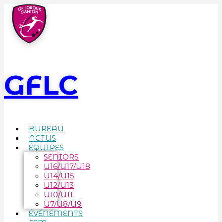
GFLC
BUREAU
ACTUS
ÉQUIPES
SENIORS
U16/U17/U18
U14/U15
U12/U13
U10/U11
U7/U8/U9
ÉVÉNEMENTS