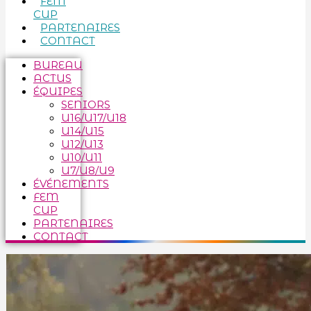
FEM
CUP
PARTENAIRES
CONTACT
BUREAU
ACTUS
ÉQUIPES
SENIORS
U16/U17/U18
U14/U15
U12/U13
U10/U11
U7/U8/U9
ÉVÉNEMENTS
FEM
CUP
PARTENAIRES
CONTACT