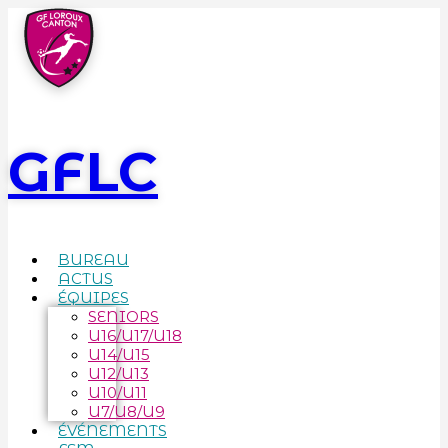
GFLC
BUREAU
ACTUS
ÉQUIPES
SENIORS
U16/U17/U18
U14/U15
U12/U13
U10/U11
U7/U8/U9
ÉVÉNEMENTS