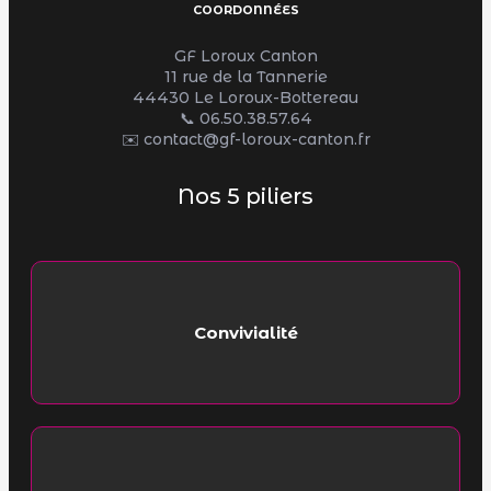
COORDONNÉES
GF Loroux Canton
11 rue de la Tannerie
44430 Le Loroux-Bottereau
📞
06.50.38.57.64
✉️ contact@gf-loroux-canton.fr
Nos 5 piliers
Convivialité