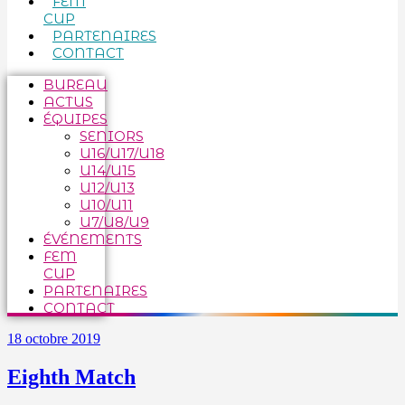
FEM
CUP
PARTENAIRES
CONTACT
BUREAU
ACTUS
ÉQUIPES
SENIORS
U16/U17/U18
U14/U15
U12/U13
U10/U11
U7/U8/U9
ÉVÉNEMENTS
FEM
CUP
PARTENAIRES
CONTACT
18 octobre 2019
Eighth Match