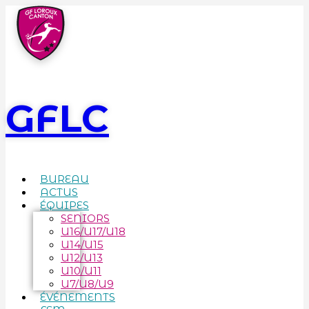
GFLC
BUREAU
ACTUS
ÉQUIPES
SENIORS
U16/U17/U18
U14/U15
U12/U13
U10/U11
U7/U8/U9
ÉVÉNEMENTS