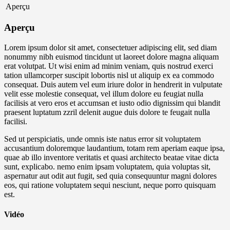
Aperçu
Aperçu
Lorem ipsum dolor sit amet, consectetuer adipiscing elit, sed diam
nonummy nibh euismod tincidunt ut laoreet dolore magna aliquam
erat volutpat. Ut wisi enim ad minim veniam, quis nostrud exerci
tation ullamcorper suscipit lobortis nisl ut aliquip ex ea commodo
consequat. Duis autem vel eum iriure dolor in hendrerit in vulputate
velit esse molestie consequat, vel illum dolore eu feugiat nulla
facilisis at vero eros et accumsan et iusto odio dignissim qui blandit
praesent luptatum zzril delenit augue duis dolore te feugait nulla
facilisi.
Sed ut perspiciatis, unde omnis iste natus error sit voluptatem
accusantium doloremque laudantium, totam rem aperiam eaque ipsa,
quae ab illo inventore veritatis et quasi architecto beatae vitae dicta
sunt, explicabo. nemo enim ipsam voluptatem, quia voluptas sit,
aspernatur aut odit aut fugit, sed quia consequuntur magni dolores
eos, qui ratione voluptatem sequi nesciunt, neque porro quisquam
est.
Vidéo