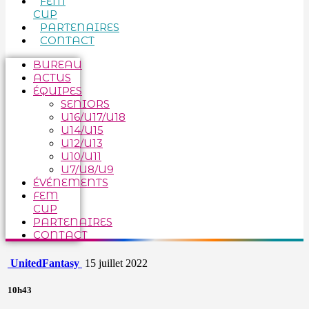
FEM
CUP
PARTENAIRES
CONTACT
BUREAU
ACTUS
ÉQUIPES
SENIORS
U16/U17/U18
U14/U15
U12/U13
U10/U11
U7/U8/U9
ÉVÉNEMENTS
FEM
CUP
PARTENAIRES
CONTACT
United
Fantasy
15 juillet 2022
10h43