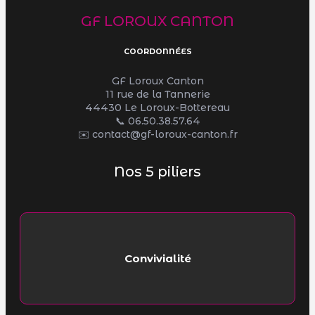
GF LOROUX CANTON
COORDONNÉES
GF Loroux Canton
11 rue de la Tannerie
44430 Le Loroux-Bottereau
📞
06.50.38.57.64
✉️ contact@gf-loroux-canton.fr
Nos 5 piliers
Convivialité