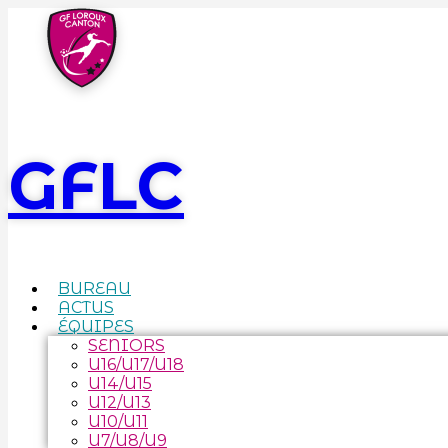
GFLC
BUREAU
ACTUS
ÉQUIPES
SENIORS
U16/U17/U18
U14/U15
U12/U13
U10/U11
U7/U8/U9