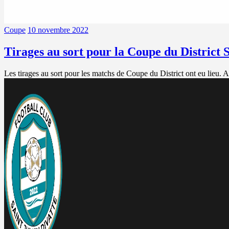
Coupe
10 novembre 2022
Tirages au sort pour la Coupe du District 
Les tirages au sort pour les matchs de Coupe du District ont eu lieu. 