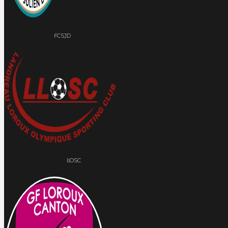
FCSJD
llOSC