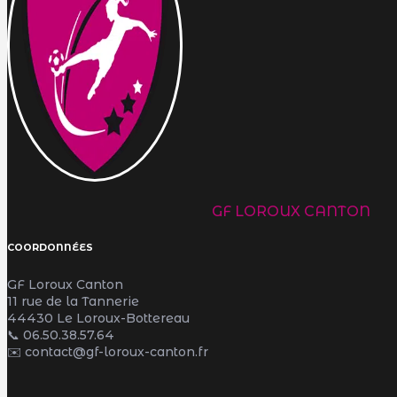
GF LOROUX CANTON
COORDONNÉES
GF Loroux Canton
11 rue de la Tannerie
44430 Le Loroux-Bottereau
📞
06.50.38.57.64
✉️ contact@gf-loroux-canton.fr