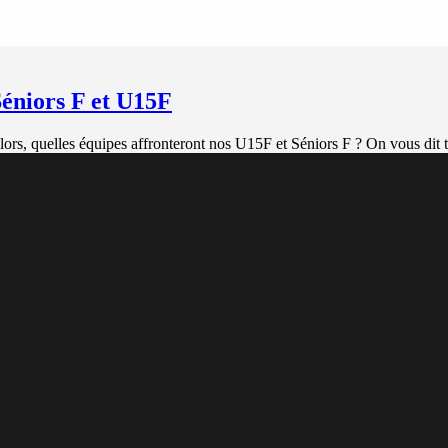
Séniors F et U15F
Alors, quelles équipes affronteront nos U15F et Séniors F ? On vous dit t