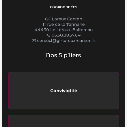
COORDONNÉES
GF Loroux Canton
11 rue de la Tannerie
44430 Le Loroux-Bottereau
📞
06.50.38.57.64
✉️ contact@gf-loroux-canton.fr
Nos 5 piliers
Convivialité