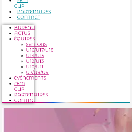
FEM
CUP
PARTENAIRES
CONTACT
BUREAU
ACTUS
ÉQUIPES
SENIORS
U16/U17/U18
U14/U15
U12/U13
U10/U11
U7/U8/U9
ÉVÉNEMENTS
FEM
CUP
PARTENAIRES
CONTACT