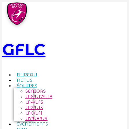
GFLC
BUREAU
ACTUS
ÉQUIPES
SENIORS
U16/U17/U18
U14/U15
U12/U13
U10/U11
U7/U8/U9
ÉVÉNEMENTS