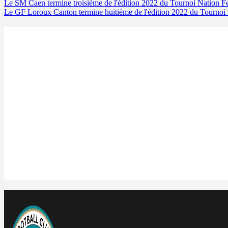
Le SM Caen termine troisième de l'édition 2022 du Tournoi Nation
Le GF Loroux Canton termine huitième de l'édition 2022 du Tourn