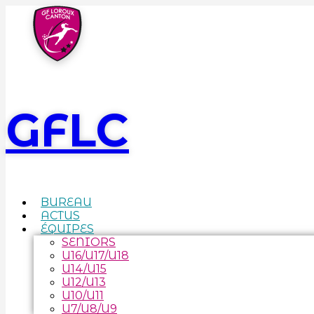
GFLC
BUREAU
ACTUS
ÉQUIPES
SENIORS
U16/U17/U18
U14/U15
U12/U13
U10/U11
U7/U8/U9