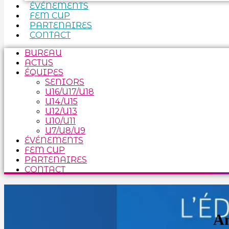
ÉVÉNEMENTS
FEM CUP
PARTENAIRES
CONTACT
BUREAU
ACTUS
ÉQUIPES
SENIORS
U16/U17/U18
U14/U15
U12/U13
U10/U11
U7/U8/U9
ÉVÉNEMENTS
FEM CUP
PARTENAIRES
CONTACT
An