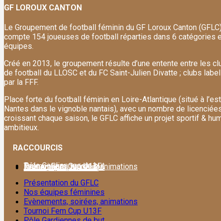
GF LOROUX CANTON
Le Groupement de football féminin du GF Loroux Canton (GFLC
compte 154 joueuses de football réparties dans 6 catégories 
équipes.
Créé en 2013, le groupement résulte d’une entente entre les cl
de football du LLOSC et du FC Saint-Julien Divatte ; clubs label
par la FFF.
Place forte du football féminin en Loire-Atlantique (situé à l’es
Nantes dans le vignoble nantais), avec un nombre de licenciée
croissant chaque saison, le GFLC affiche un projet sportif & hu
ambitieux.
RACCOURCIS
Pôle Gardiennes de but
Tournoi Fem Cup U13F
Evènements, soirées, animations
Nos équipes féminines
Présentation du GFLC
Présentation du GFLC
Nos équipes féminines
Evènements, soirées, animations
Tournoi Fem Cup U13F
Pôle Gardiennes de but