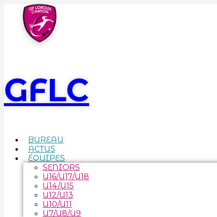
GFLC
BUREAU
ACTUS
ÉQUIPES
SENIORS
U16/U17/U18
U14/U15
U12/U13
U10/U11
U7/U8/U9