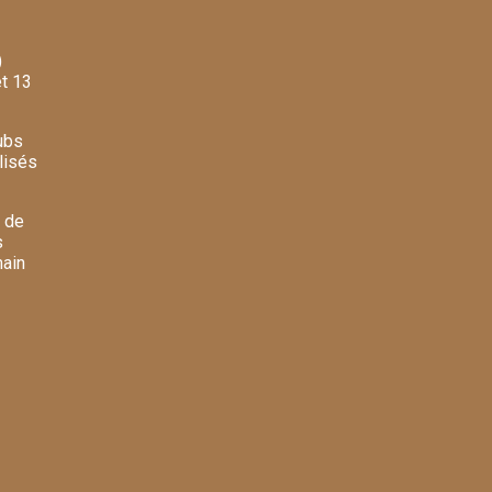
)
et 13
ubs
lisés
t de
s
main