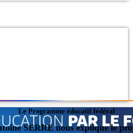
Le Programme éducatif fédéral
toine SERRE nous explique le pro