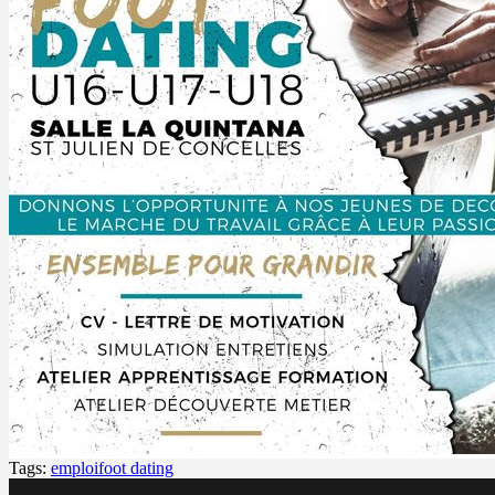
Tags:
emploi
foot dating