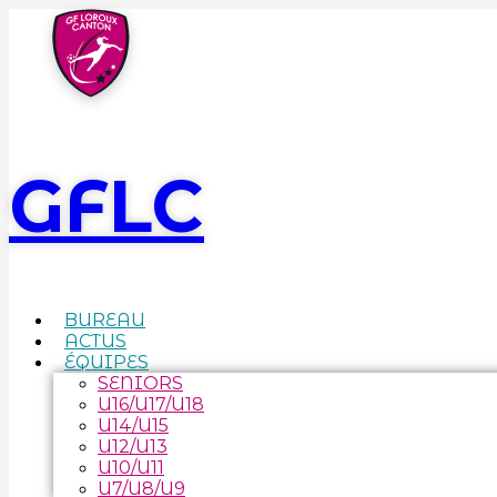
GFLC
BUREAU
ACTUS
ÉQUIPES
SENIORS
U16/U17/U18
U14/U15
U12/U13
U10/U11
U7/U8/U9