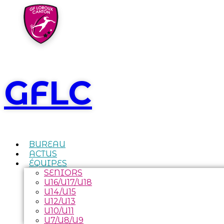
GFLC
BUREAU
ACTUS
ÉQUIPES
SENIORS
U16/U17/U18
U14/U15
U12/U13
U10/U11
U7/U8/U9