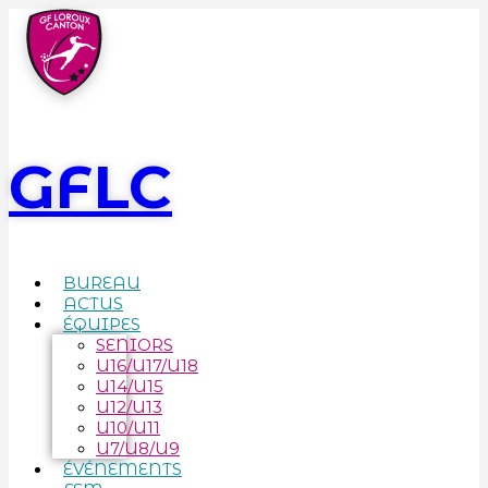
GFLC
BUREAU
ACTUS
ÉQUIPES
SENIORS
U16/U17/U18
U14/U15
U12/U13
U10/U11
U7/U8/U9
ÉVÉNEMENTS