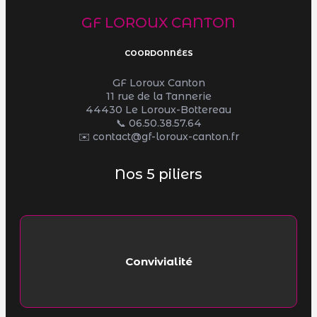
GF LOROUX CANTON
COORDONNÉES
GF Loroux Canton
11 rue de la Tannerie
44430 Le Loroux-Bottereau
📞
06.50.38.57.64
✉️ contact@gf-loroux-canton.fr
Nos 5 piliers
Convivialité