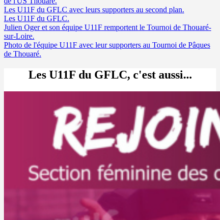
de l'US Thouaré.
Les U11F du GFLC avec leurs supporters au second plan.
Les U11F du GFLC.
Julien Oger et son équipe U11F remportent le Tournoi de Thouaré-
sur-Loire.
Photo de l'équipe U11F avec leur supporters au Tournoi de Pâques
de Thouaré.
Les U11F du GFLC, c'est aussi...