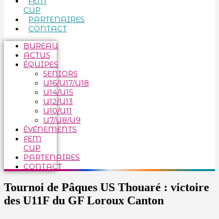
FEM
CUP
PARTENAIRES
CONTACT
BUREAU
ACTUS
ÉQUIPES
SENIORS
U16/U17/U18
U14/U15
U12/U13
U10/U11
U7/U8/U9
ÉVÉNEMENTS
FEM
CUP
PARTENAIRES
CONTACT
Tournoi de Pâques US Thouaré : victoire
des U11F du GF Loroux Canton