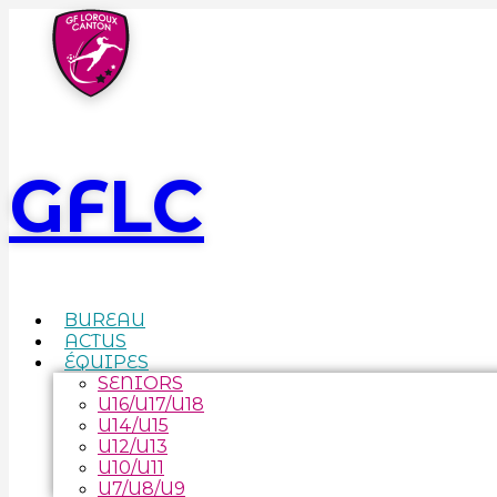
GFLC
BUREAU
ACTUS
ÉQUIPES
SENIORS
U16/U17/U18
U14/U15
U12/U13
U10/U11
U7/U8/U9