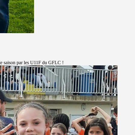
te saison par les U11F du GFLC !