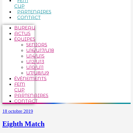
FEM
CUP
PARTENAIRES
CONTACT
BUREAU
ACTUS
ÉQUIPES
SENIORS
U16/U17/U18
U14/U15
U12/U13
U10/U11
U7/U8/U9
ÉVÉNEMENTS
FEM
CUP
PARTENAIRES
CONTACT
18 octobre 2019
Eighth Match