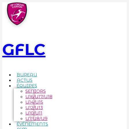
GFLC
BUREAU
ACTUS
ÉQUIPES
SENIORS
U16/U17/U18
U14/U15
U12/U13
U10/U11
U7/U8/U9
ÉVÉNEMENTS