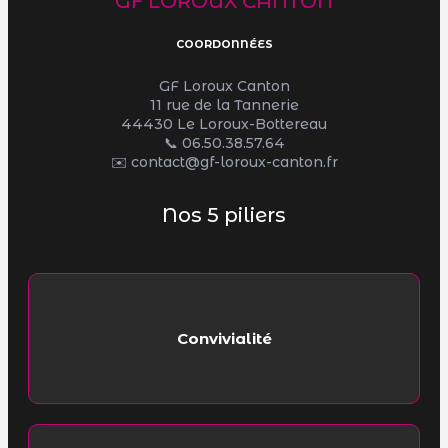
GF LOROUX CANTON
COORDONNÉES
GF Loroux Canton
11 rue de la Tannerie
44430 Le Loroux-Bottereau
📞
06.50.38.57.64
✉️ contact@gf-loroux-canton.fr
Nos 5 piliers
Convivialité