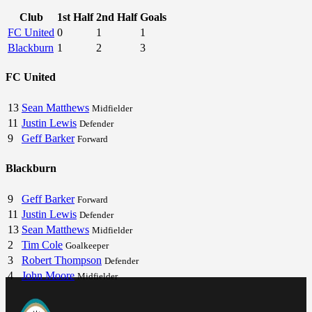
Club
1st Half
2nd Half
Goals
FC United
0
1
1
Blackburn
1
2
3
FC United
13
Sean Matthews
Midfielder
11
Justin Lewis
Defender
9
Geff Barker
Forward
Blackburn
9
Geff Barker
Forward
11
Justin Lewis
Defender
13
Sean Matthews
Midfielder
2
Tim Cole
Goalkeeper
3
Robert Thompson
Defender
4
John Moore
Midfielder