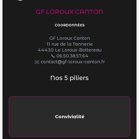
GF LOROUX CANTON
COORDONNÉES
GF Loroux Canton
11 rue de la Tannerie
44430 Le Loroux-Bottereau
📞
06.50.38.57.64
✉️ contact@gf-loroux-canton.fr
Nos 5 piliers
Convivialité