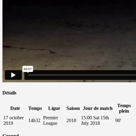
Détails
Temps
Date
Temps
Ligue
Saison
Jour de match
plein
17 octobre
Premier
15:00 Sat 15th
14h32
2018
90'
2019
League
July 2018
Ground