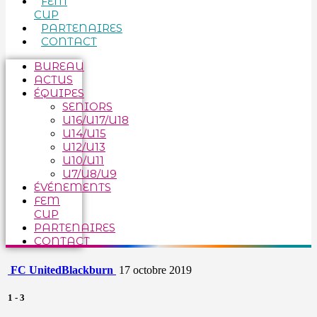
FEM
CUP
PARTENAIRES
CONTACT
BUREAU
ACTUS
ÉQUIPES
SENIORS
U16/U17/U18
U14/U15
U12/U13
U10/U11
U7/U8/U9
ÉVÉNEMENTS
FEM
CUP
PARTENAIRES
CONTACT
FC United
Blackburn
17 octobre 2019
1
-
3