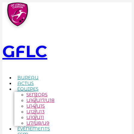
GFLC
BUREAU
ACTUS
ÉQUIPES
SENIORS
U16/U17/U18
U14/U15
U12/U13
U10/U11
U7/U8/U9
ÉVÉNEMENTS