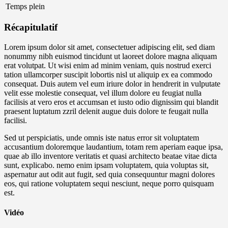
Temps plein
Récapitulatif
Lorem ipsum dolor sit amet, consectetuer adipiscing elit, sed diam
nonummy nibh euismod tincidunt ut laoreet dolore magna aliquam
erat volutpat. Ut wisi enim ad minim veniam, quis nostrud exerci
tation ullamcorper suscipit lobortis nisl ut aliquip ex ea commodo
consequat. Duis autem vel eum iriure dolor in hendrerit in vulputate
velit esse molestie consequat, vel illum dolore eu feugiat nulla
facilisis at vero eros et accumsan et iusto odio dignissim qui blandit
praesent luptatum zzril delenit augue duis dolore te feugait nulla
facilisi.
Sed ut perspiciatis, unde omnis iste natus error sit voluptatem
accusantium doloremque laudantium, totam rem aperiam eaque ipsa,
quae ab illo inventore veritatis et quasi architecto beatae vitae dicta
sunt, explicabo. nemo enim ipsam voluptatem, quia voluptas sit,
aspernatur aut odit aut fugit, sed quia consequuntur magni dolores
eos, qui ratione voluptatem sequi nesciunt, neque porro quisquam
est.
Vidéo