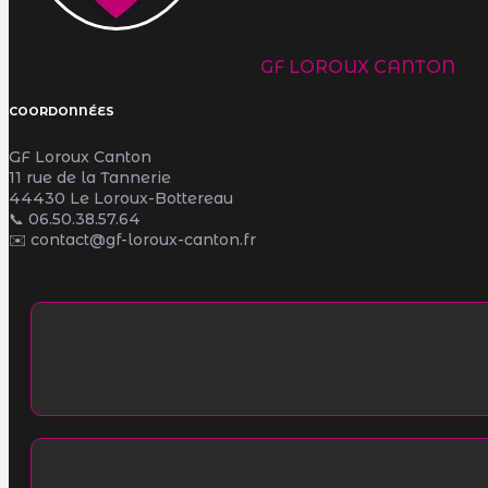
GF LOROUX CANTON
COORDONNÉES
GF Loroux Canton
11 rue de la Tannerie
44430 Le Loroux-Bottereau
📞
06.50.38.57.64
✉️ contact@gf-loroux-canton.fr