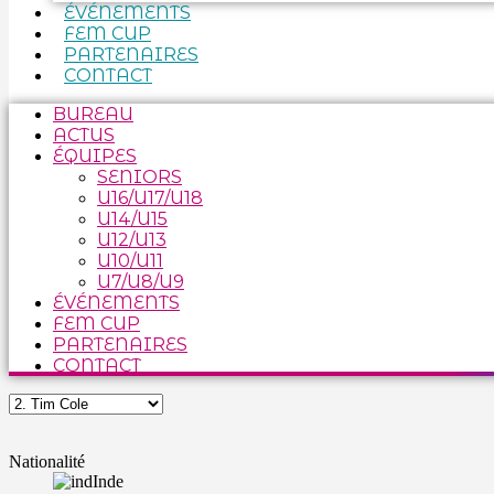
ÉVÉNEMENTS
FEM CUP
PARTENAIRES
CONTACT
BUREAU
ACTUS
ÉQUIPES
SENIORS
U16/U17/U18
U14/U15
U12/U13
U10/U11
U7/U8/U9
ÉVÉNEMENTS
FEM CUP
PARTENAIRES
CONTACT
Nationalité
Inde