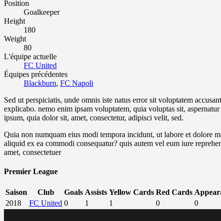
Position
Goalkeeper
Height
180
Weight
80
L'équipe actuelle
FC United
Équipes précédentes
Blackburn
,
FC Napoli
Sed ut perspiciatis, unde omnis iste natus error sit voluptatem accusan
explicabo. nemo enim ipsam voluptatem, quia voluptas sit, aspernatur 
ipsum, quia dolor sit, amet, consectetur, adipisci velit, sed.
Quia non numquam eius modi tempora incidunt, ut labore et dolore ma
aliquid ex ea commodi consequatur? quis autem vel eum iure reprehender
amet, consectetuer
Premier League
Saison
Club
Goals
Assists
Yellow Cards
Red Cards
Appear
2018
FC United
0
1
1
0
0