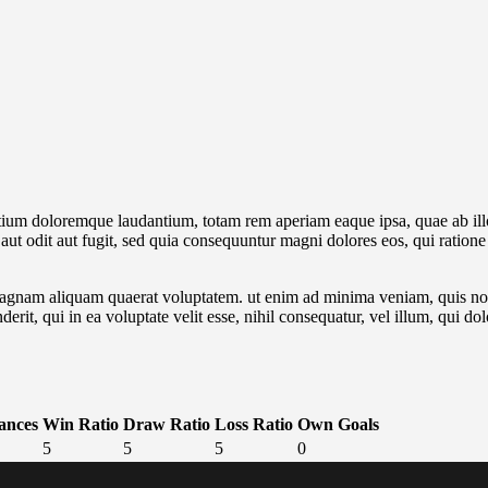
tium doloremque laudantium, totam rem aperiam eaque ipsa, quae ab illo i
aut odit aut fugit, sed quia consequuntur magni dolores eos, qui ratio
gnam aliquam quaerat voluptatem. ut enim ad minima veniam, quis nostr
it, qui in ea voluptate velit esse, nihil consequatur, vel illum, qui d
ances
Win Ratio
Draw Ratio
Loss Ratio
Own Goals
5
5
5
0