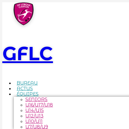
GFLC
BUREAU
ACTUS
ÉQUIPES
SENIORS
U16/U17/U18
U14/U15
U12/U13
U10/U11
U7/U8/U9