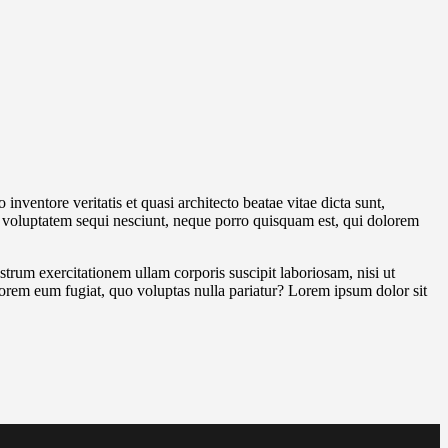
nventore veritatis et quasi architecto beatae vitae dicta sunt,
ne voluptatem sequi nesciunt, neque porro quisquam est, qui dolorem
um exercitationem ullam corporis suscipit laboriosam, nisi ut
olorem eum fugiat, quo voluptas nulla pariatur? Lorem ipsum dolor sit