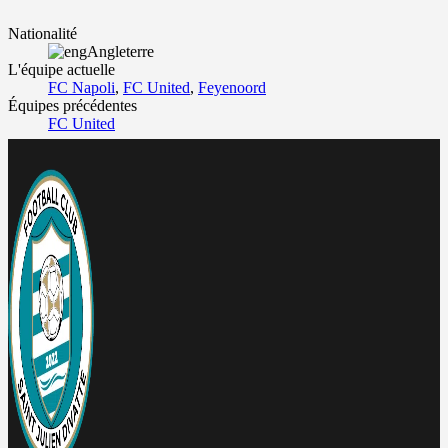
Nationalité
Angleterre
L'équipe actuelle
FC Napoli
,
FC United
,
Feyenoord
Équipes précédentes
FC United