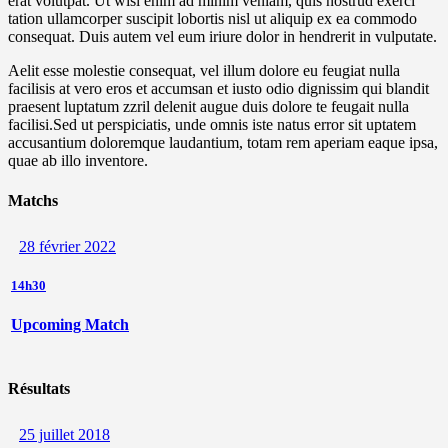
erat volutpat. Ut wisi enim ad minim veniam, quis nostrud exerci
tation ullamcorper suscipit lobortis nisl ut aliquip ex ea commodo
consequat. Duis autem vel eum iriure dolor in hendrerit in vulputate.
Aelit esse molestie consequat, vel illum dolore eu feugiat nulla
facilisis at vero eros et accumsan et iusto odio dignissim qui blandit
praesent luptatum zzril delenit augue duis dolore te feugait nulla
facilisi.Sed ut perspiciatis, unde omnis iste natus error sit uptatem
accusantium doloremque laudantium, totam rem aperiam eaque ipsa,
quae ab illo inventore.
Matchs
28 février 2022
14h30
Upcoming Match
Résultats
25 juillet 2018