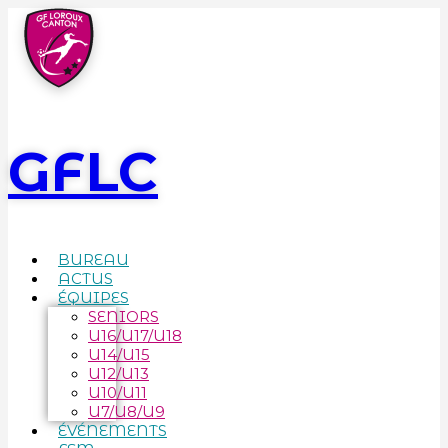
GFLC
BUREAU
ACTUS
ÉQUIPES
SENIORS
U16/U17/U18
U14/U15
U12/U13
U10/U11
U7/U8/U9
ÉVÉNEMENTS