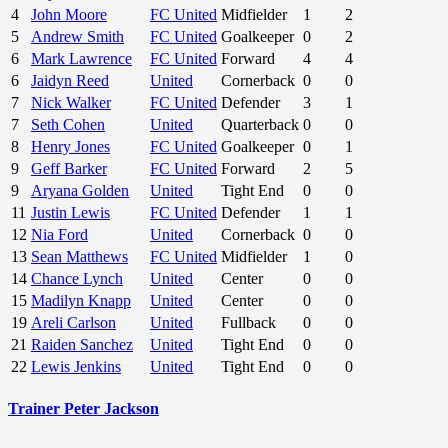
4
John Moore
FC United
Midfielder
1
2
5
Andrew Smith
FC United
Goalkeeper
0
2
6
Mark Lawrence
FC United
Forward
4
4
6
Jaidyn Reed
United
Cornerback
0
0
7
Nick Walker
FC United
Defender
3
1
7
Seth Cohen
United
Quarterback
0
0
8
Henry Jones
FC United
Goalkeeper
0
1
9
Geff Barker
FC United
Forward
2
5
9
Aryana Golden
United
Tight End
0
0
11
Justin Lewis
FC United
Defender
1
1
12
Nia Ford
United
Cornerback
0
0
13
Sean Matthews
FC United
Midfielder
1
0
14
Chance Lynch
United
Center
0
0
15
Madilyn Knapp
United
Center
0
0
19
Areli Carlson
United
Fullback
0
0
21
Raiden Sanchez
United
Tight End
0
0
22
Lewis Jenkins
United
Tight End
0
0
Trainer
Peter Jackson