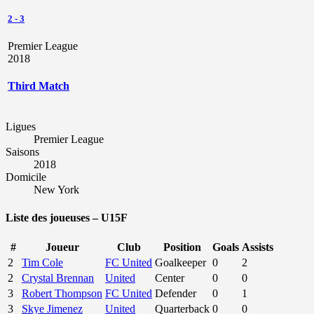
2
-
3
Premier League
2018
Third Match
Ligues
Premier League
Saisons
2018
Domicile
New York
Liste des joueuses – U15F
#
Joueur
Club
Position
Goals
Assists
2
Tim Cole
FC United
Goalkeeper
0
2
2
Crystal Brennan
United
Center
0
0
3
Robert Thompson
FC United
Defender
0
1
3
Skye Jimenez
United
Quarterback
0
0