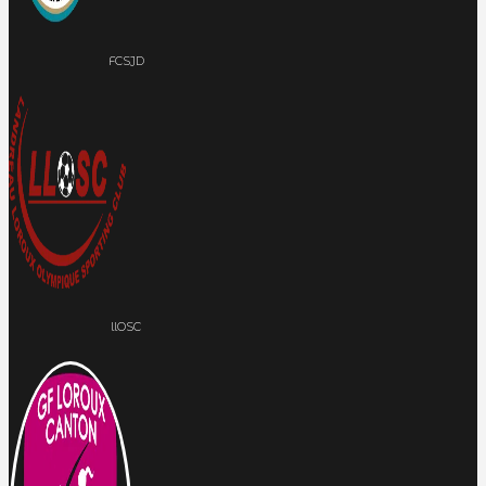
FCSJD
llOSC