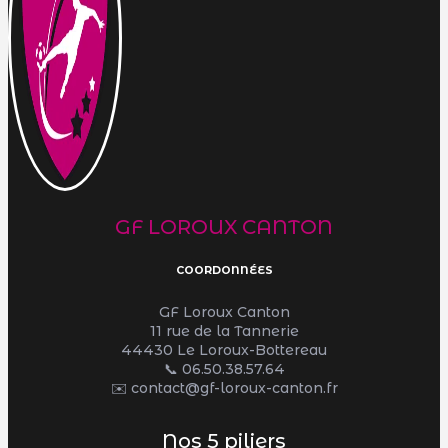
GF LOROUX CANTON
COORDONNÉES
GF Loroux Canton
11 rue de la Tannerie
44430 Le Loroux-Bottereau
📞
06.50.38.57.64
✉️ contact@gf-loroux-canton.fr
Nos 5 piliers