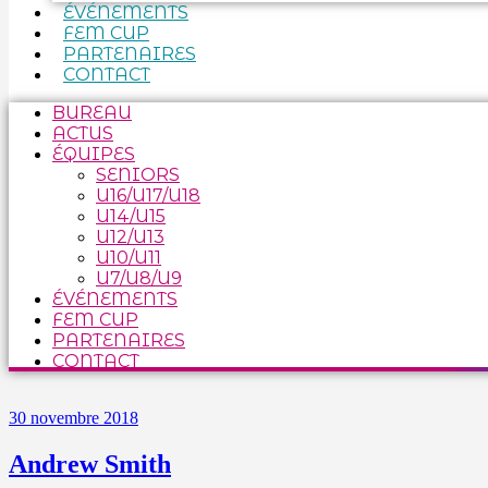
ÉVÉNEMENTS
FEM CUP
PARTENAIRES
CONTACT
BUREAU
ACTUS
ÉQUIPES
SENIORS
U16/U17/U18
U14/U15
U12/U13
U10/U11
U7/U8/U9
ÉVÉNEMENTS
FEM CUP
PARTENAIRES
CONTACT
30 novembre 2018
Andrew Smith