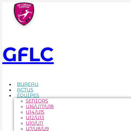
GFLC
BUREAU
ACTUS
ÉQUIPES
SENIORS
U16/U17/U18
U14/U15
U12/U13
U10/U11
U7/U8/U9