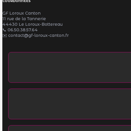
COORDONNÉES
GF Loroux Canton
11 rue de la Tannerie
44430 Le Loroux-Bottereau
📞
06.50.38.57.64
✉️ contact@gf-loroux-canton.fr