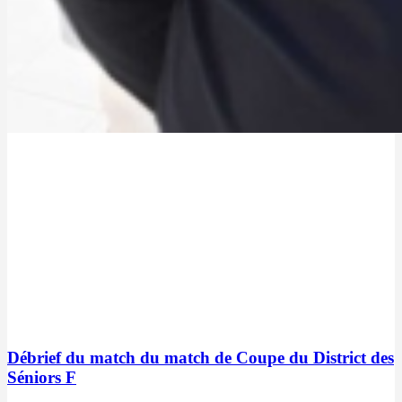
Débrief du match du match de Coupe du District des
Séniors F