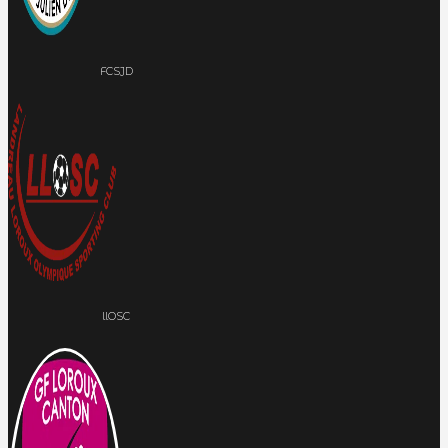
FCSJD
llOSC