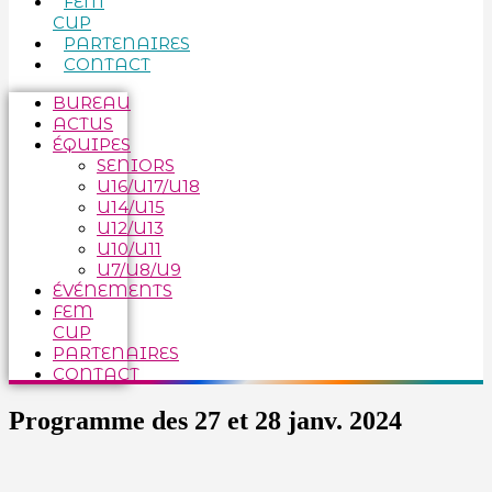
FEM
CUP
PARTENAIRES
CONTACT
BUREAU
ACTUS
ÉQUIPES
SENIORS
U16/U17/U18
U14/U15
U12/U13
U10/U11
U7/U8/U9
ÉVÉNEMENTS
FEM
CUP
PARTENAIRES
CONTACT
Programme des 27 et 28 janv. 2024