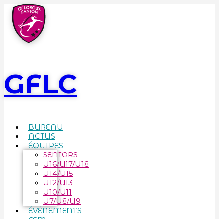
GFLC
BUREAU
ACTUS
ÉQUIPES
SENIORS
U16/U17/U18
U14/U15
U12/U13
U10/U11
U7/U8/U9
ÉVÉNEMENTS