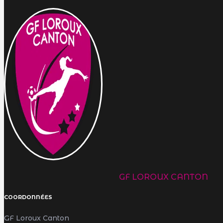
GF LOROUX CANTON
COORDONNÉES
GF Loroux Canton