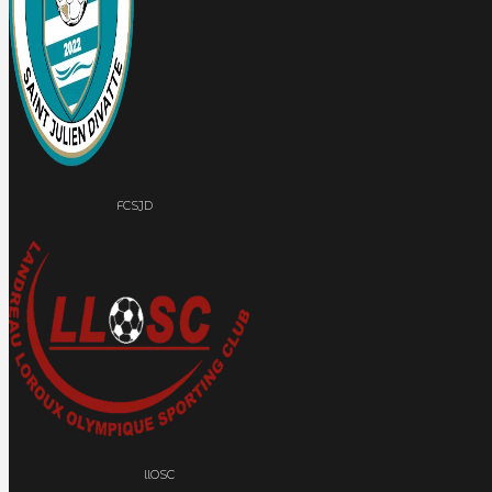
FCSJD
llOSC