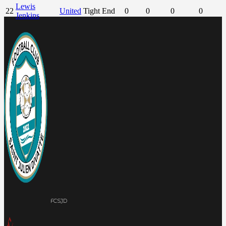
Lewis
22
United
Tight End
0
0
0
0
Jenkins
FCSJD