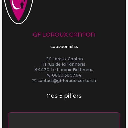
GF LOROUX CANTON
COORDONNÉES
GF Loroux Canton
11 rue de la Tannerie
44430 Le Loroux-Bottereau
📞
06.50.38.57.64
✉️ contact@gf-loroux-canton.fr
Nos 5 piliers