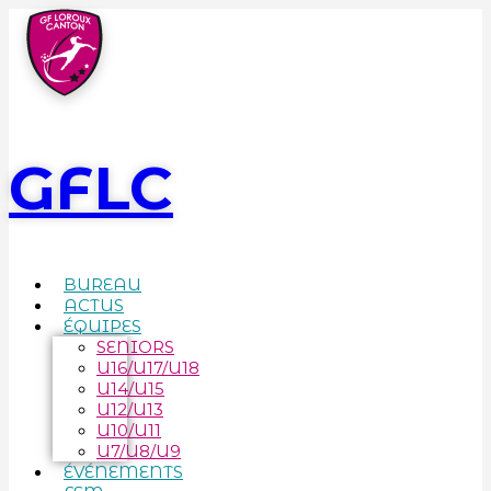
GFLC
BUREAU
ACTUS
ÉQUIPES
SENIORS
U16/U17/U18
U14/U15
U12/U13
U10/U11
U7/U8/U9
ÉVÉNEMENTS