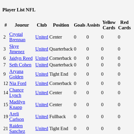
Player List NFL
Yellow
Red
#
Joueur
Club
Position
Goals
Assists
Cards
Cards
Crystal
2
United
Center
0
0
0
0
Brennan
Skye
3
United
Quarterback
0
0
0
0
Jimenez
6
Jaidyn Reed
United
Cornerback
0
0
0
0
7
Seth Cohen
United
Quarterback
0
0
0
0
Aryana
9
United
Tight End
0
0
0
0
Golden
12
Nia Ford
United
Cornerback
0
0
0
0
Chance
14
United
Center
0
0
0
0
Lynch
Madilyn
15
United
Center
0
0
0
0
Knapp
Areli
19
United
Fullback
0
0
0
0
Carlson
Raiden
21
United
Tight End
0
0
0
0
Sanchez