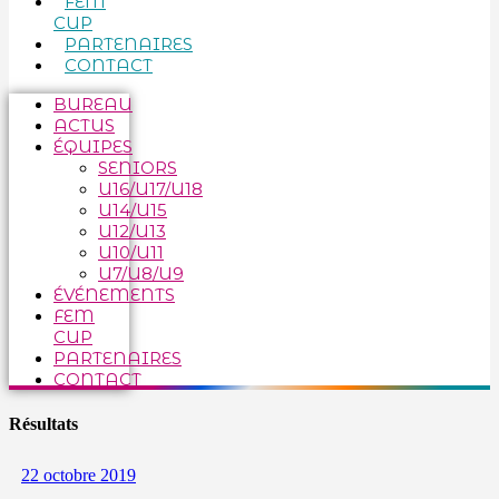
FEM
CUP
PARTENAIRES
CONTACT
BUREAU
ACTUS
ÉQUIPES
SENIORS
U16/U17/U18
U14/U15
U12/U13
U10/U11
U7/U8/U9
ÉVÉNEMENTS
FEM
CUP
PARTENAIRES
CONTACT
Résultats
22 octobre 2019