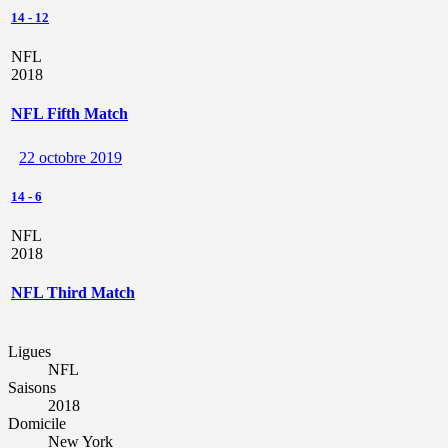
14
-
12
NFL
2018
NFL Fifth Match
22 octobre 2019
14
-
6
NFL
2018
NFL Third Match
Ligues
NFL
Saisons
2018
Domicile
New York