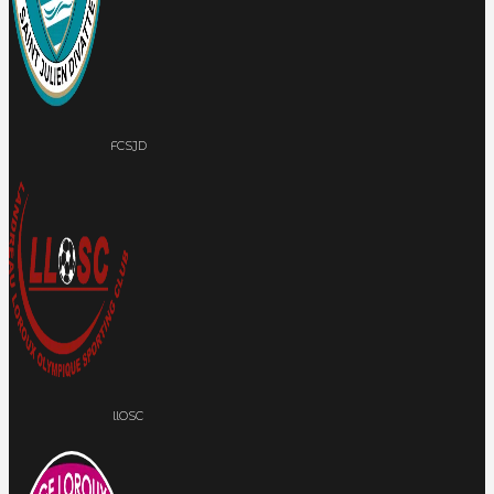
FCSJD
llOSC