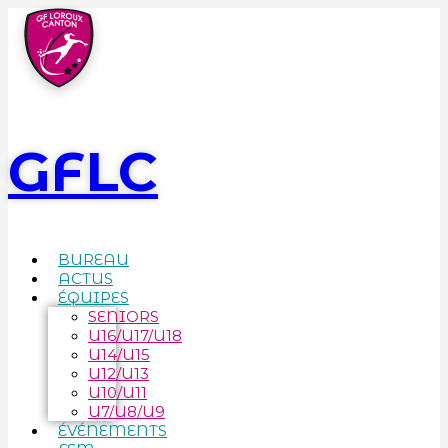
GFLC
BUREAU
ACTUS
ÉQUIPES
SENIORS
U16/U17/U18
U14/U15
U12/U13
U10/U11
U7/U8/U9
ÉVÉNEMENTS