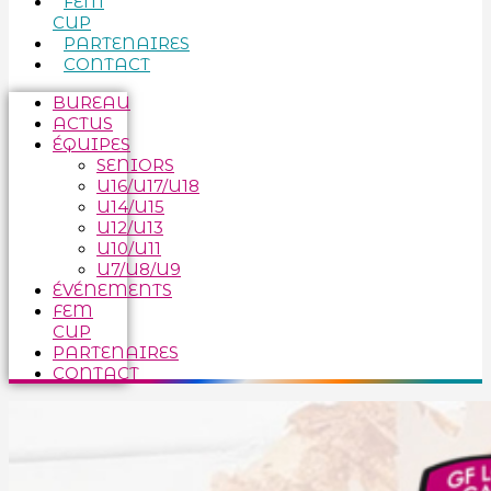
FEM
CUP
PARTENAIRES
CONTACT
BUREAU
ACTUS
ÉQUIPES
SENIORS
U16/U17/U18
U14/U15
U12/U13
U10/U11
U7/U8/U9
ÉVÉNEMENTS
FEM
CUP
PARTENAIRES
CONTACT