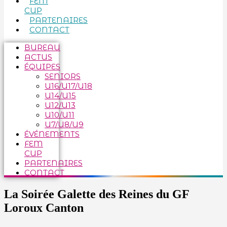
FEM
CUP
PARTENAIRES
CONTACT
BUREAU
ACTUS
ÉQUIPES
SENIORS
U16/U17/U18
U14/U15
U12/U13
U10/U11
U7/U8/U9
ÉVÉNEMENTS
FEM
CUP
PARTENAIRES
CONTACT
La Soirée Galette des Reines du GF
Loroux Canton