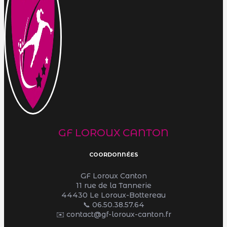
GF LOROUX CANTON
COORDONNÉES
GF Loroux Canton
11 rue de la Tannerie
44430 Le Loroux-Bottereau
📞
06.50.38.57.64
✉️ contact@gf-loroux-canton.fr