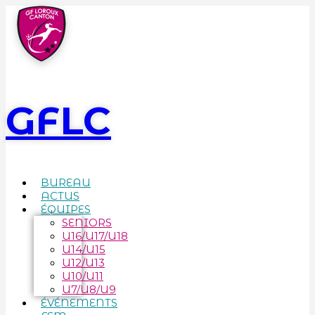
GFLC
BUREAU
ACTUS
ÉQUIPES
SENIORS
U16/U17/U18
U14/U15
U12/U13
U10/U11
U7/U8/U9
ÉVÉNEMENTS