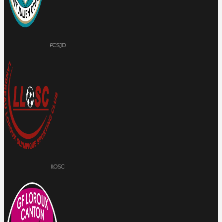
FCSJD
llOSC