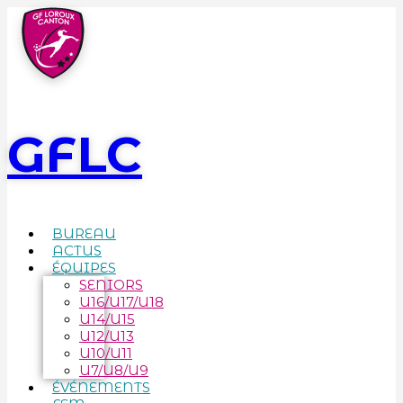
GFLC
BUREAU
ACTUS
ÉQUIPES
SENIORS
U16/U17/U18
U14/U15
U12/U13
U10/U11
U7/U8/U9
ÉVÉNEMENTS