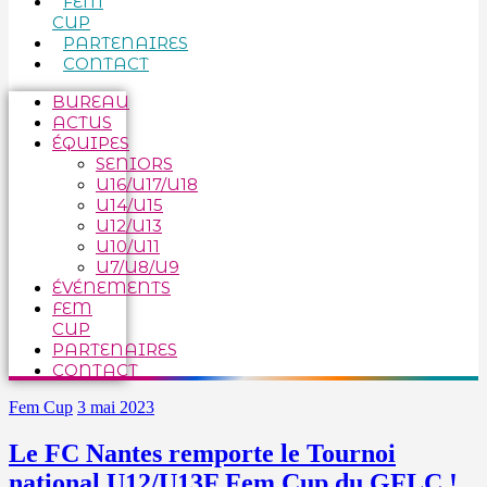
FEM
CUP
PARTENAIRES
CONTACT
BUREAU
ACTUS
ÉQUIPES
SENIORS
U16/U17/U18
U14/U15
U12/U13
U10/U11
U7/U8/U9
ÉVÉNEMENTS
FEM
CUP
PARTENAIRES
CONTACT
Fem Cup
3 mai 2023
Le FC Nantes remporte le Tournoi
national U12/U13F Fem Cup du GFLC !