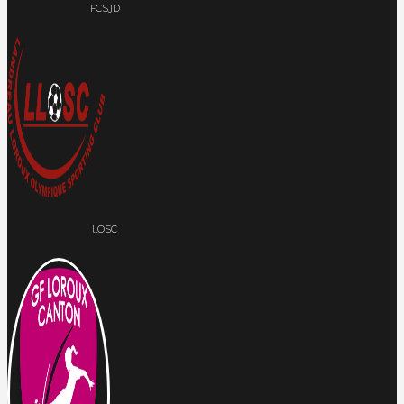
FCSJD
llOSC