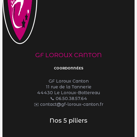
GF LOROUX CANTON
COORDONNÉES
GF Loroux Canton
11 rue de la Tannerie
44430 Le Loroux-Bottereau
📞
06.50.38.57.64
✉️ contact@gf-loroux-canton.fr
Nos 5 piliers