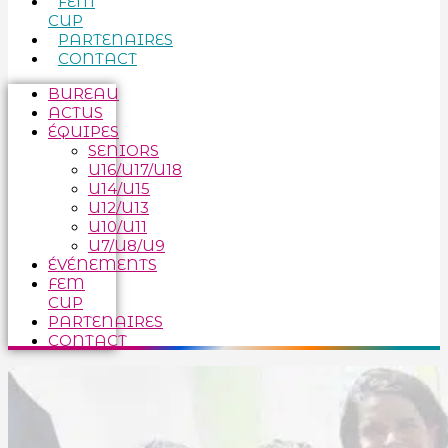
FEM
CUP
PARTENAIRES
CONTACT
BUREAU
ACTUS
ÉQUIPES
SENIORS
U16/U17/U18
U14/U15
U12/U13
U10/U11
U7/U8/U9
ÉVÉNEMENTS
FEM
CUP
PARTENAIRES
CONTACT