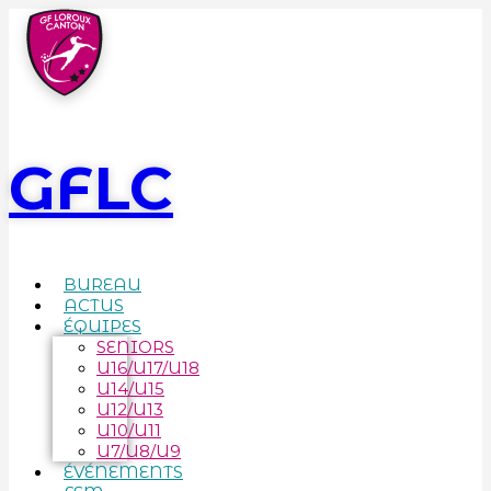
GFLC
BUREAU
ACTUS
ÉQUIPES
SENIORS
U16/U17/U18
U14/U15
U12/U13
U10/U11
U7/U8/U9
ÉVÉNEMENTS