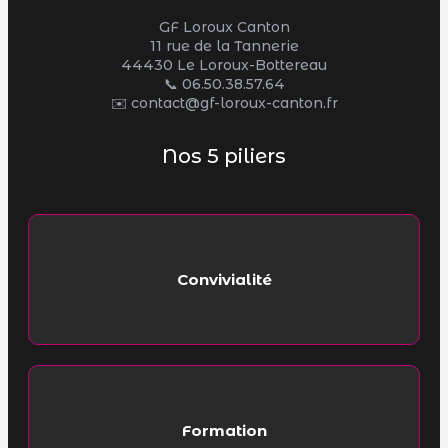
GF Loroux Canton
11 rue de la Tannerie
44430 Le Loroux-Bottereau
📞
06.50.38.57.64
✉️ contact@gf-loroux-canton.fr
Nos 5 piliers
Convivialité
Formation