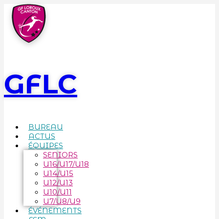
GFLC
BUREAU
ACTUS
ÉQUIPES
SENIORS
U16/U17/U18
U14/U15
U12/U13
U10/U11
U7/U8/U9
ÉVÉNEMENTS