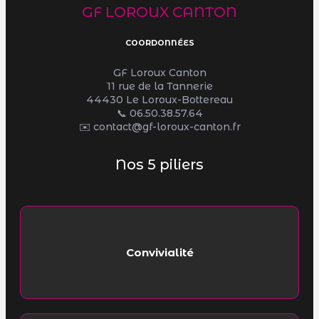
GF LOROUX CANTON
COORDONNÉES
GF Loroux Canton
11 rue de la Tannerie
44430 Le Loroux-Bottereau
📞
06.50.38.57.64
✉️ contact@gf-loroux-canton.fr
Nos 5 piliers
Convivialité