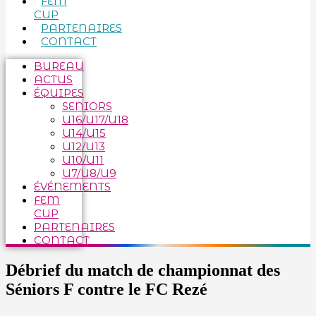
FEM
CUP
PARTENAIRES
CONTACT
BUREAU
ACTUS
ÉQUIPES
SENIORS
U16/U17/U18
U14/U15
U12/U13
U10/U11
U7/U8/U9
ÉVÉNEMENTS
FEM
CUP
PARTENAIRES
CONTACT
Débrief du match de championnat des
Séniors F contre le FC Rezé